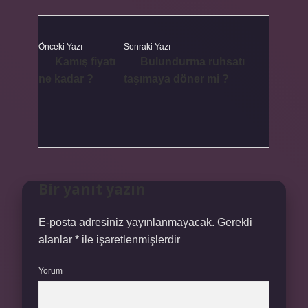
Önceki Yazı
Sonraki Yazı
Kamış fiyatı
Bulundurma ruhsatı
ne kadar ?
taşımaya döner mi ?
Bir yanıt yazın
E-posta adresiniz yayınlanmayacak.
Gerekli
alanlar
*
ile işaretlenmişlerdir
Yorum