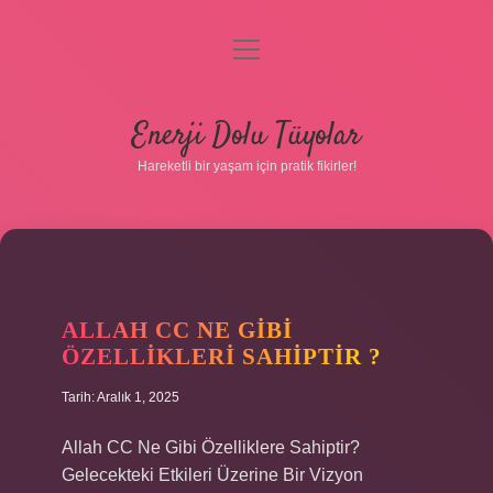
menüyü
aç
Anasayfa
Enerji Dolu Tüyolar
Gizlilik Politikası
Hareketli bir yaşam için pratik fikirler!
Yasal Uyarı
Hakkımızda
ALLAH CC NE GIBI
ÖZELLIKLERI SAHIPTIR ?
Tarih: Aralık 1, 2025
Hakkımızda
Allah CC Ne Gibi Özelliklere Sahiptir?
Gelecekteki Etkileri Üzerine Bir Vizyon