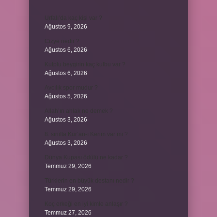
Urfalı’da kaç kişi var ?
Ağustos 9, 2026
Cizye nedir ?
Ağustos 6, 2026
Kulplu beygirin kaç kulbu var ?
Ağustos 6, 2026
Avcılık spor mudur ?
Ağustos 5, 2026
Allah’ın ahlak ne demek ?
Ağustos 3, 2026
8. sınıfta Kur’an-ı Kerim var mı ?
Ağustos 3, 2026
Dünya Kupası ödülü ne kadar ?
Temmuz 29, 2026
Türklerin en büyük destanı nedir ?
Temmuz 29, 2026
Koç erkeği en iyi kimle anlaşır ?
Temmuz 27, 2026