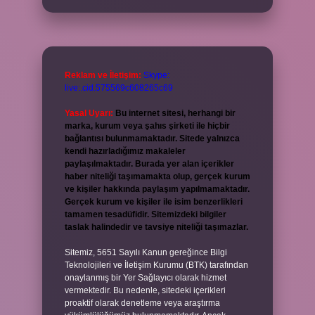
Reklam ve İletişim:
Skype:
live:.cid.575569c608265c69
Yasal Uyarı:
Bu internet sitesi, herhangi bir
marka, kurum veya şahıs şirketi ile hiçbir
bağlantısı bulunmamaktadır. Sitede yalnızca
kendi hazırladığımız makaleler
paylaşılmaktadır. Burada yer alan içerikler
haber niteliği taşımamakta olup, gerçek kurum
ve kişiler hakkında paylaşım yapılmamaktadır.
Gerçek kurum ve kişiler ile isim benzerlikleri
tamamen tesadüfidir. Sitemizdeki bilgiler
taslak halindedir ve tavsiye niteliği taşımazlar.
Sitemiz, 5651 Sayılı Kanun gereğince Bilgi
Teknolojileri ve İletişim Kurumu (BTK) tarafından
onaylanmış bir Yer Sağlayıcı olarak hizmet
vermektedir. Bu nedenle, sitedeki içerikleri
proaktif olarak denetleme veya araştırma