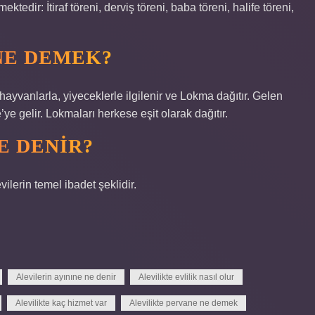
edir: İtiraf töreni, derviş töreni, baba töreni, halife töreni,
NE DEMEK?
 hayvanlarla, yiyeceklerle ilgilenir ve Lokma dağıtır. Gelen
ye gelir. Lokmaları herkese eşit olarak dağıtır.
E DENIR?
vilerin temel ibadet şeklidir.
Alevilerin ayınıne ne denir
Alevilikte evlilik nasıl olur
Alevilikte kaç hizmet var
Alevilikte pervane ne demek