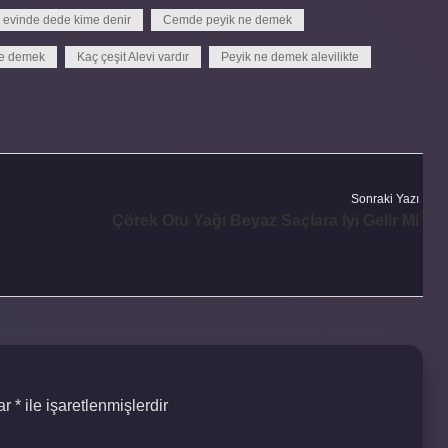
evinde dede kime denir
Cemde peyik ne demek
ne demek
Kaç çeşit Alevi vardır
Peyik ne demek alevilikte
Sonraki Yazı
Çörek Otu Yağı Beyaz Saçlara Iyi Gelir Mi
lar
*
ile işaretlenmişlerdir