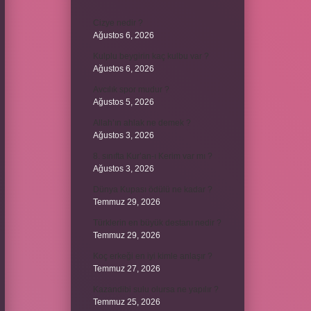
Cizye nedir ?
Ağustos 6, 2026
Kulplu beygirin kaç kulbu var ?
Ağustos 6, 2026
Avcılık spor mudur ?
Ağustos 5, 2026
Allah’ın ahlak ne demek ?
Ağustos 3, 2026
8. sınıfta Kur’an-ı Kerim var mı ?
Ağustos 3, 2026
Dünya Kupası ödülü ne kadar ?
Temmuz 29, 2026
Türklerin en büyük destanı nedir ?
Temmuz 29, 2026
Koç erkeği en iyi kimle anlaşır ?
Temmuz 27, 2026
Kazandibi sulu olursa ne yapılır ?
Temmuz 25, 2026