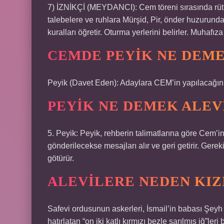
7) İZNİKÇİ (MEYDANCI): Cem töreni sırasında rütb
talebelere ve ruhlara Mürşid, Pir, önder huzurunda
kuralları öğretir. Oturma yerlerini belirler. Muhafıza
CEMDE PEYIK NE DEM
Peyik (Davet Eden): Adaylara CEM’in yapılacağını b
PEYIK NE DEMEK ALEV
5. Peyik: Peyik, rehberin talimatlarına göre Cem’i
gönderilecekse mesajları alır ve geri getirir. Gere
götürür.
ALEVILERE NEDEN KIZ
Safevi ordusunun askerleri, İsmail’in babası Şeyh 
hatırlatan “on iki katlı kırmızı bezle sarılmış iğ”ler