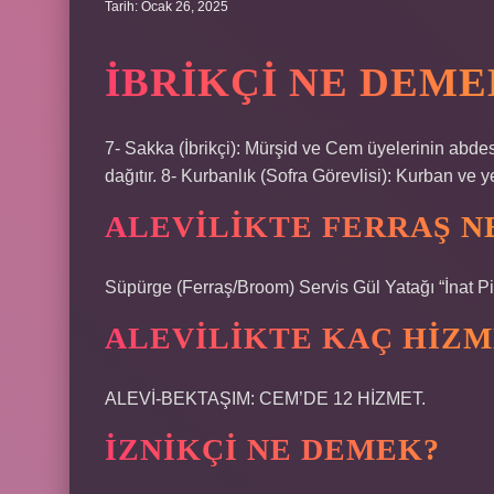
Tarih: Ocak 26, 2025
İBRIKÇI NE DEME
7- Sakka (İbrikçi): Mürşid ve Cem üyelerinin abde
dağıtır. 8- Kurbanlık (Sofra Görevlisi): Kurban ve 
ALEVILIKTE FERRAŞ N
Süpürge (Ferraş/Broom) Servis Gül Yatağı “İnat Pi
ALEVILIKTE KAÇ HIZM
ALEVİ-BEKTAŞIM: CEM’DE 12 HİZMET.
İZNIKÇI NE DEMEK?