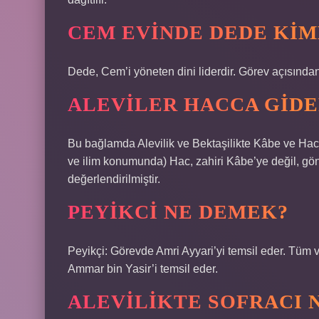
CEM EVINDE DEDE KIM
Dede, Cem’i yöneten dini liderdir. Görev açısında
ALEVILER HACCA GIDE
Bu bağlamda Alevilik ve Bektaşilikte Kâbe ve Hac
ve ilim konumunda) Hac, zahiri Kâbe’ye değil, gönü
değerlendirilmiştir.
PEYIKCI NE DEMEK?
Peyikçi: Görevde Amri Ayyari’yi temsil eder. Tüm 
Ammar bin Yasir’i temsil eder.
ALEVILIKTE SOFRACI 