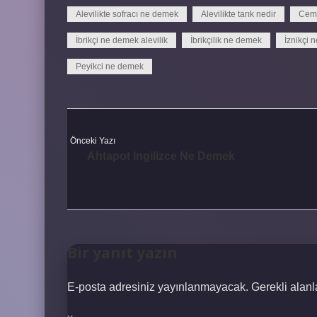
Alevilikte sofracı ne demek
Alevilikte tarık nedir
Cem 
İbrikçi ne demek alevilik
İbrikçilik ne demek
İznikçi 
Peyikci ne demek
Önceki Yazı
Ahtapot Ingilizce Ne Demek
Bir yanıt yazın
E-posta adresiniz yayınlanmayacak.
Gerekli alan