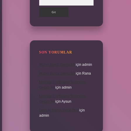
SON YORUMLAR
İKizler Burcu Şanslı Mı
için
admin
İKizler Burcu Şanslı Mı
için
Rana
Medikal Cilt Bakımı Sivilceleri
Geçirir Mi
için
admin
Medikal Cilt Bakımı Sivilceleri
Geçirir Mi
için
Aysun
Doru At Hangi Renk Olur
için
admin