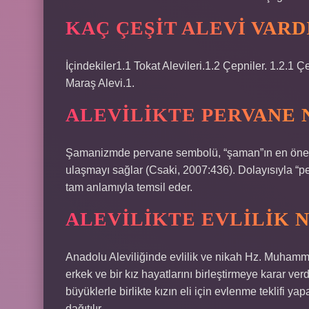
KAÇ ÇEŞIT ALEVI VARD
İçindekiler1.1 Tokat Alevileri.1.2 Çepniler. 1.2.1 Ç
Maraş Alevi.1.
ALEVILIKTE PERVANE 
Şamanizmde pervane sembolü, “şaman”ın en önemli
ulaşmayı sağlar (Csaki, 2007:436). Dolayısıyla “
tam anlamıyla temsil eder.
ALEVILIKTE EVLILIK 
Anadolu Aleviliğinde evlilik ve nikah Hz. Muhammed
erkek ve bir kız hayatlarını birleştirmeye karar ver
büyüklerle birlikte kızın eli için evlenme teklifi yapar
dağıtılır.