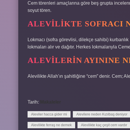
Cem törenleri amaçlarına göre beş grupta incelenmekt
soyut tören.
ALEVILIKTE SOFRACI 
Lokmacı (sofra görevlisi, dilekçe sahibi) kurbanlık
lokmaları alır ve dağıtır. Herkes lokmalarıyla Ceme’
ALEVILERIN AYININE N
Alevilikte Allah’ın şahitliğine “cem” denir. Cem; Ale
Tarih:
Makaleler
Aleviler hacca gider mi
Alevilere neden Kızılbaş deniyor
Alevilikte ferraş ne demek
Alevilikte kaç çeşit cem vardır