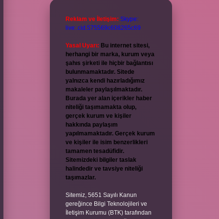
Reklam ve İletişim:
Skype:
live:.cid.575569c608265c69
Yasal Uyarı:
Bu internet sitesi,
herhangi bir marka, kurum veya
şahıs şirketi ile hiçbir bağlantısı
bulunmamaktadır. Sitede
yalnızca kendi hazırladığımız
makaleler paylaşılmaktadır.
Burada yer alan içerikler haber
niteliği taşımamakta olup,
gerçek kurum ve kişiler
hakkında paylaşım
yapılmamaktadır. Gerçek kurum
ve kişiler ile isim benzerlikleri
tamamen tesadüfidir.
Sitemizdeki bilgiler taslak
halindedir ve tavsiye niteliği
taşımazlar.
Sitemiz, 5651 Sayılı Kanun
gereğince Bilgi Teknolojileri ve
İletişim Kurumu (BTK) tarafından