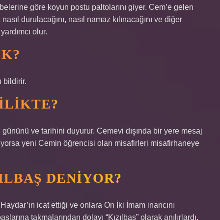
elerine göre koyun postu paltolarını giyer. Cem’e gelen
 nasıl durulacağını, nasıl namaz kılınacağını ve diğer
 yardımcı olur.
EK?
ildirir.
ILIKTE?
n gününü ve tarihini duyurur. Cemevi dışında bir yere mesaj
kiyorsa yeni Cemin öğrencisi olan misafirleri misafirhaneye
ILBAŞ DENIYOR?
Haydar’ın icat ettiği ve onlara On İki İmam inancını
i başlarına takmalarından dolayı “Kızılbaş” olarak anılırlardı.