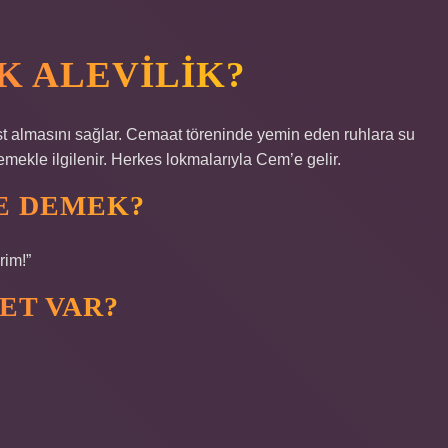
K ALEVILIK?
st almasını sağlar. Cemaat töreninde yemin eden ruhlara su
yemekle ilgilenir. Herkes lokmalarıyla Cem’e gelir.
E DEMEK?
rim!”
ET VAR?