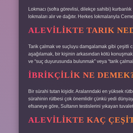
Lokmacı (sofra görevlisi, dilekçe sahibi) kurbanlık
lokmaları alır ve dağıtır. Herkes lokmalarıyla Ceme’
ALEVILIKTE TARIK NE
Tarik çalmak ve suçluyu damgalamak gibi çeşitli c
aşağılamak, bir kişinin arkasından kötü konuşmak ve
ve “suç duyurusunda bulunmak” veya “tarik çalmak” 
İBRIKÇILIK NE DEMEK
Bir sürahi tutan kişidir. Aralarındaki en yüksek rü
sürahinin rütbesi çok önemlidir çünkü yedi dünyay
efsaneye göre, Sultanın testislerini yıkayan tuvalet
ALEVILIKTE KAÇ ÇEŞI