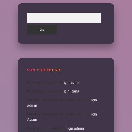
Arama
SON YORUMLAR
İKizler Burcu Şanslı Mı
için
admin
İKizler Burcu Şanslı Mı
için
Rana
Medikal Cilt Bakımı Sivilceleri Geçirir Mi
için
admin
Medikal Cilt Bakımı Sivilceleri Geçirir Mi
için
Aysun
Doru At Hangi Renk Olur
için
admin