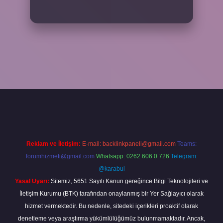
eni giriş
ilbet yeni giriş
grandoperabet
betexper
Reklam ve İletişim:
E-mail:
backlinkpaneli@gmail.com
Teams:
forumhizmeti@gmail.com
Whatsapp: 0262 606 0 726
Telegram:
@karabul
Yasal Uyarı:
Sitemiz, 5651 Sayılı Kanun gereğince Bilgi Teknolojileri ve
İletişim Kurumu (BTK) tarafından onaylanmış bir Yer Sağlayıcı olarak
hizmet vermektedir. Bu nedenle, sitedeki içerikleri proaktif olarak
denetleme veya araştırma yükümlülüğümüz bulunmamaktadır. Ancak,