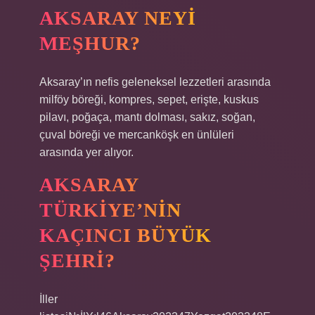
AKSARAY NEYI
MEŞHUR?
Aksaray’ın nefis geleneksel lezzetleri arasında
milföy böreği, kompres, sepet, erişte, kuskus
pilavı, poğaça, mantı dolması, sakız, soğan,
çuval böreği ve mercanköşk en ünlüleri
arasında yer alıyor.
AKSARAY
TÜRKIYE’NIN
KAÇINCI BÜYÜK
ŞEHRI?
İller