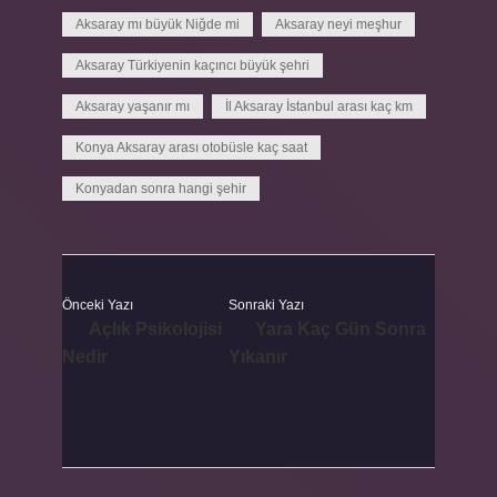
Aksaray mı büyük Niğde mi
Aksaray neyi meşhur
Aksaray Türkiyenin kaçıncı büyük şehri
Aksaray yaşanır mı
İl Aksaray İstanbul arası kaç km
Konya Aksaray arası otobüsle kaç saat
Konyadan sonra hangi şehir
Önceki Yazı
Sonraki Yazı
Açlık Psikolojisi
Yara Kaç Gün Sonra
Nedir
Yıkanır