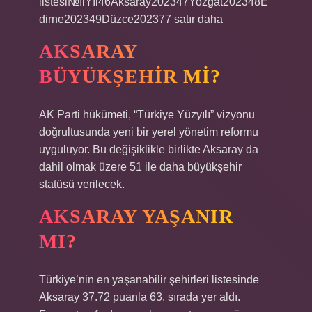
listesi№İlYıl46Aksaray202347Yozgat202348E
dirne202349Düzce202377 satır daha
AKSARAY
BÜYÜKŞEHIR MI?
AK Parti hükümeti, “Türkiye Yüzyılı” vizyonu
doğrultusunda yeni bir yerel yönetim reformu
uyguluyor. Bu değişiklikle birlikte Aksaray da
dahil olmak üzere 51 ile daha büyükşehir
statüsü verilecek.
AKSARAY YAŞANIR
MI?
Türkiye’nin en yaşanabilir şehirleri listesinde
Aksaray 37.72 puanla 63. sırada yer aldı.