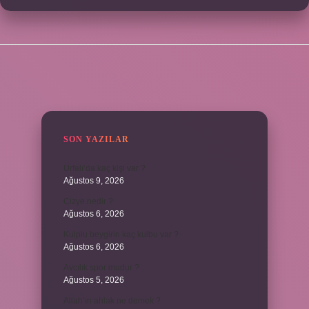
SIDEBAR
SON YAZILAR
Urfalı’da kaç kişi var ?
Ağustos 9, 2026
Cizye nedir ?
Ağustos 6, 2026
Kulplu beygirin kaç kulbu var ?
Ağustos 6, 2026
Avcılık spor mudur ?
Ağustos 5, 2026
Allah’ın ahlak ne demek ?