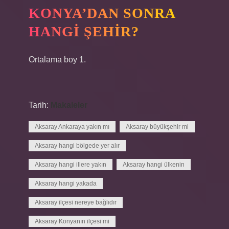
KONYA’DAN SONRA
HANGI ŞEHIR?
Ortalama boy 1.
Tarih:
Makaleler
Aksaray Ankaraya yakın mı
Aksaray büyükşehir mi
Aksaray hangi bölgede yer alır
Aksaray hangi illere yakın
Aksaray hangi ülkenin
Aksaray hangi yakada
Aksaray ilçesi nereye bağlıdır
Aksaray Konyanın ilçesi mi