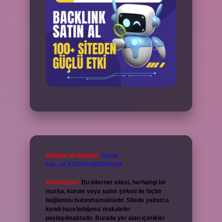
Reklam ve İletişim:
Skype:
live:.cid.575569c608265c69
Yasal Uyarı:
Bu internet sitesi, herhangi bir
marka, kurum veya şahıs şirketi ile hiçbir
bağlantısı bulunmamaktadır. Sitede yalnızca
kendi hazırladığımız makaleler
paylaşılmaktadır. Burada yer alan içerikler