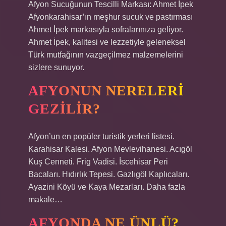
Afyon Sucuğunun Tescilli Markası: Ahmet İpek
Afyonkarahisar’ın meşhur sucuk ve pastırması
Ahmet İpek markasıyla sofralarınıza geliyor.
Ahmet İpek, kalitesi ve lezzetiyle geleneksel
Türk mutfağının vazgeçilmez malzemelerini
sizlere sunuyor.
AFYONUN NERELERI
GEZILIR?
Afyon’un en popüler turistik yerleri listesi.
Karahisar Kalesi. Afyon Mevlevihanesi. Acıgöl
Kuş Cenneti. Frig Vadisi. İscehisar Peri
Bacaları. Hıdırlık Tepesi. Gazlıgöl Kaplıcaları.
Ayazini Köyü ve Kaya Mezarları. Daha fazla
makale…
AFYONDA NE ÜNLÜ?