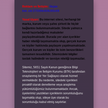
Reklam ve İletişim:
Skype:
live:.cid.575569c608265c69
Yasal Uyarı:
Bu internet sitesi, herhangi bir
marka, kurum veya şahıs şirketi ile hiçbir
bağlantısı bulunmamaktadır. Sitede yalnızca
kendi hazırladığımız makaleler
paylaşılmaktadır. Burada yer alan içerikler
haber niteliği taşımamakta olup, gerçek kurum
ve kişiler hakkında paylaşım yapılmamaktadır.
Gerçek kurum ve kişiler ile isim benzerlikleri
tamamen tesadüfidir. Sitemizdeki bilgiler
taslak halindedir ve tavsiye niteliği taşımazlar.
Sitemiz, 5651 Sayılı Kanun gereğince Bilgi
Teknolojileri ve İletişim Kurumu (BTK) tarafından
onaylanmış bir Yer Sağlayıcı olarak hizmet
vermektedir. Bu nedenle, sitedeki içerikleri
proaktif olarak denetleme veya araştırma
yükümlülüğümüz bulunmamaktadır. Ancak,
üyelerimiz yazdıkları içeriklerin sorumluluğunu
taşımakta olup, siteye üye olarak bu
sorumluluğu kabul etmiş sayılırlar.