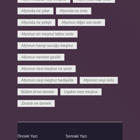
Afyonda ne çıkar
Afyonda ne ünlü
Afyonda ne yetişir
Afyonun diğer adı nedir
Afyonun en meşhur tatlısı nedir
Afyonun hangi sucuğu meşhur
Afyonun nereleri gezilir
Afyonun nesi meşhur ne yenir
Afyonun neyi meşhur hediyelik
Afyonun neyi ünlü
Bütüm et ne demek
Uşakın neyi meşhur
Zinardı ne demek
Önceki Yazı
Sonraki Yazı