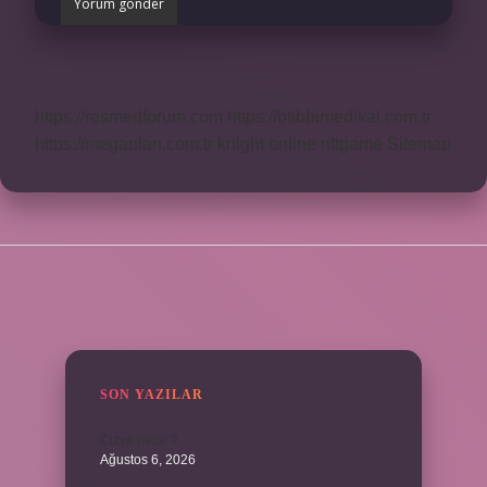
https://rosmedforum.com
https://btibbimedikal.com.tr
https://megaplan.com.tr
knight online
nttgame
Sitemap
SIDEBAR
SON YAZILAR
Cizye nedir ?
Ağustos 6, 2026