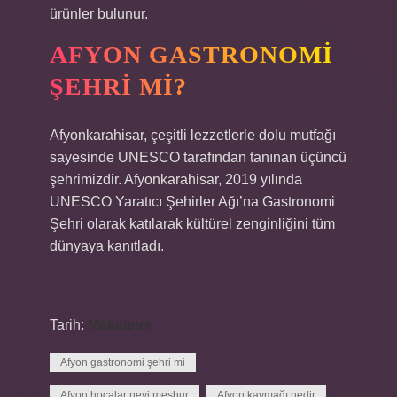
ürünler bulunur.
AFYON GASTRONOMI
ŞEHRI MI?
Afyonkarahisar, çeşitli lezzetlerle dolu mutfağı
sayesinde UNESCO tarafından tanınan üçüncü
şehrimizdir. Afyonkarahisar, 2019 yılında
UNESCO Yaratıcı Şehirler Ağı’na Gastronomi
Şehri olarak katılarak kültürel zenginliğini tüm
dünyaya kanıtladı.
Tarih:
Makaleler
Afyon gastronomi şehri mi
Afyon hocalar neyi meşhur
Afyon kaymağı nedir