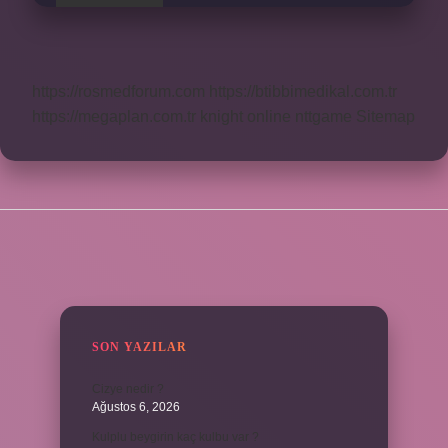
https://rosmedforum.com
https://btibbimedikal.com.tr
https://megaplan.com.tr
knight online
nttgame
Sitemap
SIDEBAR
SON YAZILAR
Cizye nedir ?
Ağustos 6, 2026
Kulplu beygirin kaç kulbu var ?