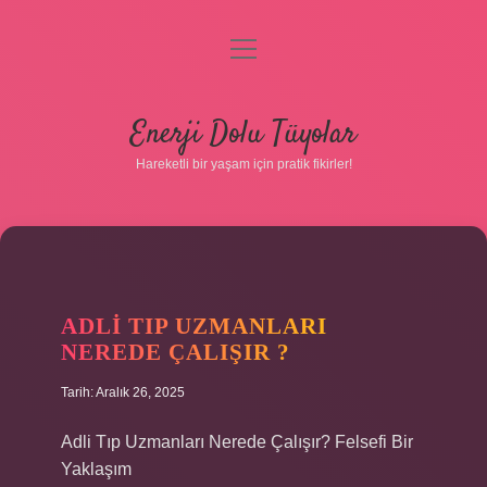
menüyü
aç
Anasayfa
Enerji Dolu Tüyolar
Gizlilik Politikası
Hareketli bir yaşam için pratik fikirler!
Yasal Uyarı
Hakkımızda
ADLI TIP UZMANLARI
NEREDE ÇALIŞIR ?
Tarih: Aralık 26, 2025
Hakkımızda
Adli Tıp Uzmanları Nerede Çalışır? Felsefi Bir
Yaklaşım