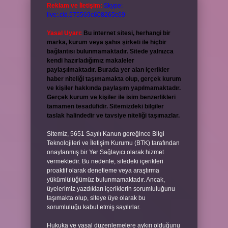
Reklam ve İletişim:
Skype:
live:.cid.575569c608265c69
Yasal Uyarı:
Bu internet sitesi, herhangi bir
marka, kurum veya şahıs şirketi ile hiçbir
bağlantısı bulunmamaktadır. Sitede yalnızca
kendi hazırladığımız makaleler
paylaşılmaktadır. Burada yer alan içerikler
haber niteliği taşımamakta olup, gerçek kurum
ve kişiler hakkında paylaşım yapılmamaktadır.
Gerçek kurum ve kişiler ile isim benzerlikleri
tamamen tesadüfidir. Sitemizdeki bilgiler
taslak halindedir ve tavsiye niteliği taşımazlar.
Sitemiz, 5651 Sayılı Kanun gereğince Bilgi
Teknolojileri ve İletişim Kurumu (BTK) tarafından
onaylanmış bir Yer Sağlayıcı olarak hizmet
vermektedir. Bu nedenle, sitedeki içerikleri
proaktif olarak denetleme veya araştırma
yükümlülüğümüz bulunmamaktadır. Ancak,
üyelerimiz yazdıkları içeriklerin sorumluluğunu
taşımakta olup, siteye üye olarak bu
sorumluluğu kabul etmiş sayılırlar.
Hukuka ve yasal düzenlemelere aykırı olduğunu