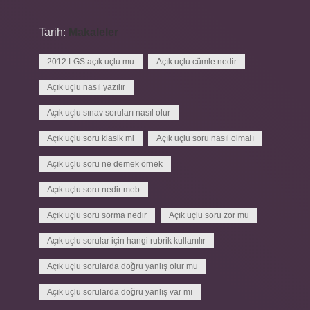
Tarih:
Makaleler
2012 LGS açık uçlu mu
Açık uçlu cümle nedir
Açık uçlu nasıl yazılır
Açık uçlu sınav soruları nasıl olur
Açık uçlu soru klasik mi
Açık uçlu soru nasıl olmalı
Açık uçlu soru ne demek örnek
Açık uçlu soru nedir meb
Açık uçlu soru sorma nedir
Açık uçlu soru zor mu
Açık uçlu sorular için hangi rubrik kullanılır
Açık uçlu sorularda doğru yanlış olur mu
Açık uçlu sorularda doğru yanlış var mı