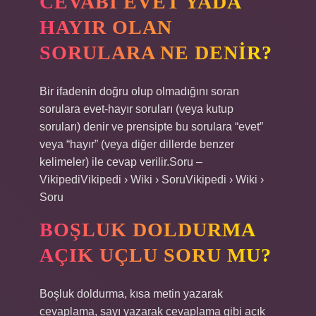
CEVABI EVET YADA
HAYIR OLAN
SORULARA NE DENIR?
Bir ifadenin doğru olup olmadığını soran
sorulara evet-hayır soruları (veya kutup
soruları) denir ve prensipte bu sorulara “evet”
veya “hayır” (veya diğer dillerde benzer
kelimeler) ile cevap verilir.Soru –
VikipediVikipedi › Wiki › SoruVikipedi › Wiki ›
Soru
BOŞLUK DOLDURMA
AÇIK UÇLU SORU MU?
Boşluk doldurma, kısa metin yazarak
cevaplama, sayı yazarak cevaplama gibi açık