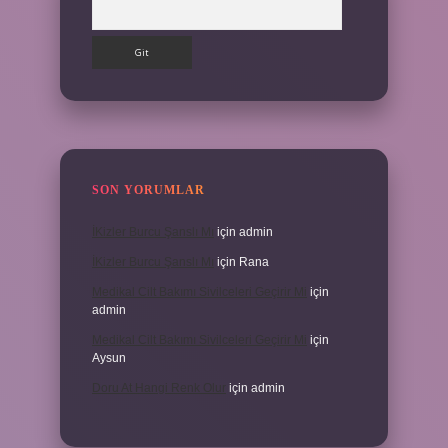
Arama
SON YORUMLAR
İKizler Burcu Şanslı Mı
için
admin
İKizler Burcu Şanslı Mı
için
Rana
Medikal Cilt Bakımı Sivilceleri Geçirir Mi
için
admin
Medikal Cilt Bakımı Sivilceleri Geçirir Mi
için
Aysun
Doru At Hangi Renk Olur
için
admin