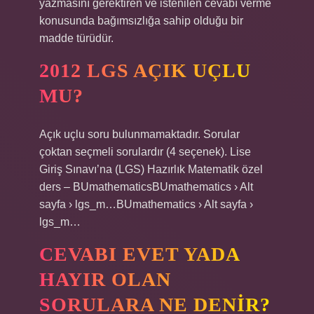
yazmasını gerektiren ve istenilen cevabı verme
konusunda bağımsızlığa sahip olduğu bir
madde türüdür.
2012 LGS AÇIK UÇLU
MU?
Açık uçlu soru bulunmamaktadır. Sorular
çoktan seçmeli sorulardır (4 seçenek). Lise
Giriş Sınavı’na (LGS) Hazırlık Matematik özel
ders – BUmathematicsBUmathematics › Alt
sayfa › lgs_m…BUmathematics › Alt sayfa ›
lgs_m…
CEVABI EVET YADA
HAYIR OLAN
SORULARA NE DENIR?