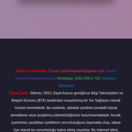
ş
ilbet yeni giriş
grandoperabet
betexper
Reklam ve İletişim:
E-mail:
backlinkpaneli@gmail.com
Teams:
forumhizmeti@gmail.com
Whatsapp: 0262 606 0 726
Telegram:
@karabul
Yasal Uyarı:
Sitemiz, 5651 Sayılı Kanun gereğince Bilgi Teknolojileri ve
İletişim Kurumu (BTK) tarafından onaylanmış bir Yer Sağlayıcı olarak
hizmet vermektedir. Bu nedenle, sitedeki içerikleri proaktif olarak
denetleme veya araştırma yükümlülüğümüz bulunmamaktadır. Ancak,
üyelerimiz yazdıkları içeriklerin sorumluluğunu taşımakta olup, siteye
üye olarak bu sorumluluğu kabul etmiş sayılırlar. Bu internet sitesi,