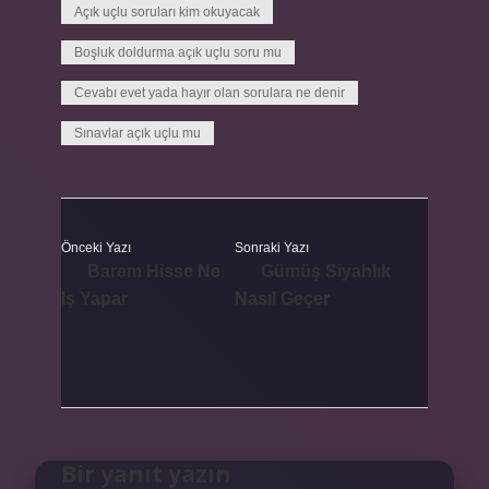
Açık uçlu soruları kim okuyacak
Boşluk doldurma açık uçlu soru mu
Cevabı evet yada hayır olan sorulara ne denir
Sınavlar açık uçlu mu
Önceki Yazı
Sonraki Yazı
Barem Hisse Ne
Gümüş Siyahlık
Iş Yapar
Nasıl Geçer
Bir yanıt yazın