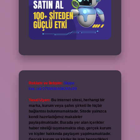
Reklam ve İletişim:
Skype:
live:.cid.575569c608265c69
Yasal Uyarı:
Bu internet sitesi, herhangi bir
marka, kurum veya şahıs şirketi ile hiçbir
bağlantısı bulunmamaktadır. Sitede yalnızca
kendi hazırladığımız makaleler
paylaşılmaktadır. Burada yer alan içerikler
haber niteliği taşımamakta olup, gerçek kurum
ve kişiler hakkında paylaşım yapılmamaktadır.
Gerçek kurum ve kişiler ile isim benzerlikleri