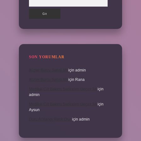
SON YORUMLAR
İKizler Burcu Şanslı Mı
için
admin
İKizler Burcu Şanslı Mı
için
Rana
Medikal Cilt Bakımı Sivilceleri Geçirir Mi
için
admin
Medikal Cilt Bakımı Sivilceleri Geçirir Mi
için
Aysun
Doru At Hangi Renk Olur
için
admin