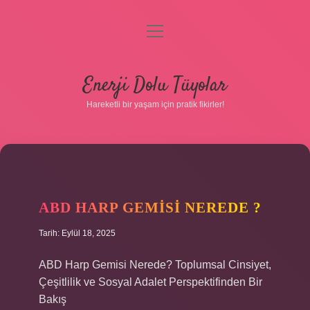
menüyü
aç
Anasayfa
Enerji Dolu Tüyolar
Gizlilik Politikası
Hareketli bir yaşam için pratik fikirler!
Yasal Uyarı
Hakkımızda
ABD HARP GEMISI NEREDE ?
Tarih: Eylül 18, 2025
Hakkımızda
ABD Harp Gemisi Nerede? Toplumsal Cinsiyet,
Çeşitlilik ve Sosyal Adalet Perspektifinden Bir
Bakış