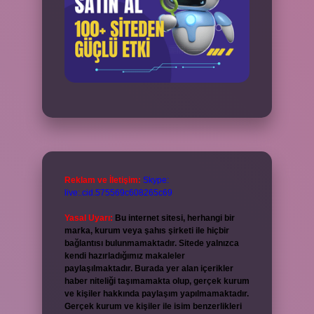
Reklam ve İletişim:
Skype:
live:.cid.575569c608265c69
Yasal Uyarı:
Bu internet sitesi, herhangi bir
marka, kurum veya şahıs şirketi ile hiçbir
bağlantısı bulunmamaktadır. Sitede yalnızca
kendi hazırladığımız makaleler
paylaşılmaktadır. Burada yer alan içerikler
haber niteliği taşımamakta olup, gerçek kurum
ve kişiler hakkında paylaşım yapılmamaktadır.
Gerçek kurum ve kişiler ile isim benzerlikleri