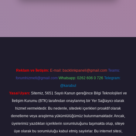
 yeni giriş
ilbet yeni giriş
grandoperabet
betexper
Reklam ve İletişim:
E-mail:
backlinkpaneli@gmail.com
Teams:
forumhizmeti@gmail.com
Whatsapp: 0262 606 0 726
Telegram:
@karabul
Yasal Uyarı:
Sitemiz, 5651 Sayılı Kanun gereğince Bilgi Teknolojileri ve
İletişim Kurumu (BTK) tarafından onaylanmış bir Yer Sağlayıcı olarak
hizmet vermektedir. Bu nedenle, sitedeki içerikleri proaktif olarak
denetleme veya araştırma yükümlülüğümüz bulunmamaktadır. Ancak,
üyelerimiz yazdıkları içeriklerin sorumluluğunu taşımakta olup, siteye
üye olarak bu sorumluluğu kabul etmiş sayılırlar. Bu internet sitesi,