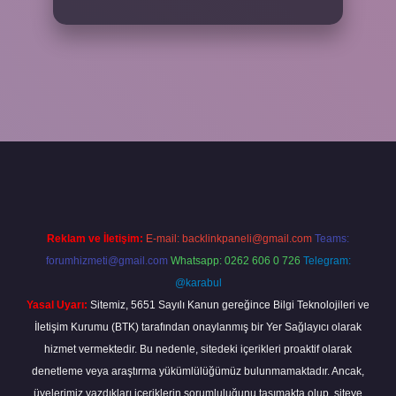
et
betexper
Reklam ve İletişim:
E-mail:
backlinkpaneli@gmail.com
Teams:
forumhizmeti@gmail.com
Whatsapp: 0262 606 0 726
Telegram:
@karabul
Yasal Uyarı:
Sitemiz, 5651 Sayılı Kanun gereğince Bilgi Teknolojileri ve
İletişim Kurumu (BTK) tarafından onaylanmış bir Yer Sağlayıcı olarak
hizmet vermektedir. Bu nedenle, sitedeki içerikleri proaktif olarak
denetleme veya araştırma yükümlülüğümüz bulunmamaktadır. Ancak,
üyelerimiz yazdıkları içeriklerin sorumluluğunu taşımakta olup, siteye