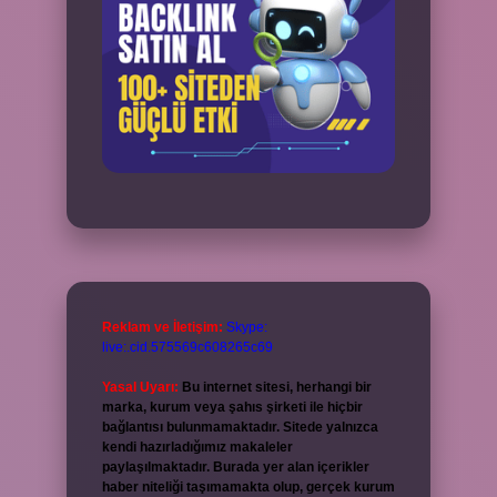
Reklam ve İletişim:
Skype:
live:.cid.575569c608265c69
Yasal Uyarı:
Bu internet sitesi, herhangi bir
marka, kurum veya şahıs şirketi ile hiçbir
bağlantısı bulunmamaktadır. Sitede yalnızca
kendi hazırladığımız makaleler
paylaşılmaktadır. Burada yer alan içerikler
haber niteliği taşımamakta olup, gerçek kurum