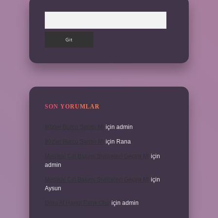
Arama
SON YORUMLAR
İKizler Burcu Şanslı Mı
için
admin
İKizler Burcu Şanslı Mı
için
Rana
Medikal Cilt Bakımı Sivilceleri Geçirir Mi
için
admin
Medikal Cilt Bakımı Sivilceleri Geçirir Mi
için
Aysun
Doru At Hangi Renk Olur
için
admin