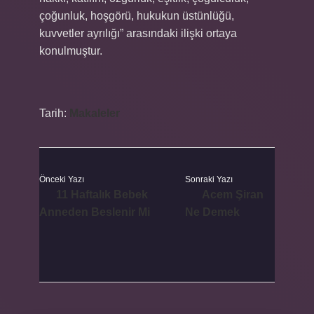
çoğunluk, hoşgörü, hukukun üstünlüğü,
kuvvetler ayrılığı” arasındaki ilişki ortaya
konulmuştur.
Tarih:
Makaleler
Önceki Yazı
Sonraki Yazı
11 Haftalık Bebek
Acem Şiran
Anneden Beslenir Mi
Ne Demek