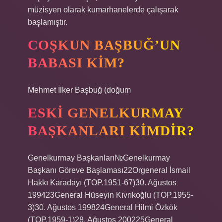
müzisyen olarak kumarhanelerde çalışarak
başlamıştır.
COŞKUN BAŞBUĞ’UN
BABASI KIM?
Mehmet İlker Başbuğ (doğum
ESKI GENELKURMAY
BAŞKANLARI KIMDIR?
Genelkurmay Başkanları№Genelkurmay
Başkanı Göreve Başlaması22Orgeneral İsmail
Hakkı Karadayı (TOP.1951-67)30. Ağustos
199423General Hüseyin Kıvrıkoğlu (TOP.1955-
3)30. Ağustos 199824General Hilmi Özkök
(TOP.1959-1)28. Ağustos 200225General