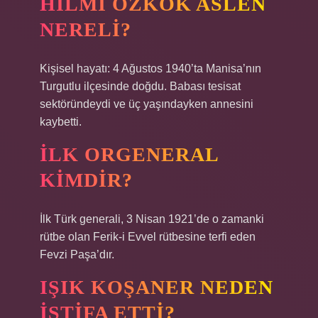
HILMI ÖZKÖK ASLEN
NERELI?
Kişisel hayatı: 4 Ağustos 1940’ta Manisa’nın
Turgutlu ilçesinde doğdu. Babası tesisat
sektöründeydi ve üç yaşındayken annesini
kaybetti.
İLK ORGENERAL
KIMDIR?
İlk Türk generali, 3 Nisan 1921’de o zamanki
rütbe olan Ferik-i Evvel rütbesine terfi eden
Fevzi Paşa’dır.
IŞIK KOŞANER NEDEN
ISTIFA ETTI?