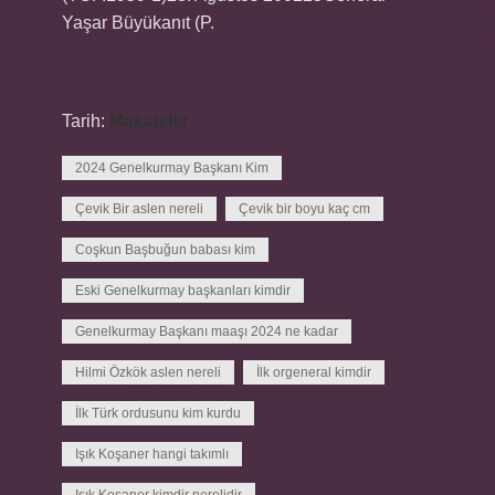
Yaşar Büyükanıt (P.
Tarih:
Makaleler
2024 Genelkurmay Başkanı Kim
Çevik Bir aslen nereli
Çevik bir boyu kaç cm
Coşkun Başbuğun babası kim
Eski Genelkurmay başkanları kimdir
Genelkurmay Başkanı maaşı 2024 ne kadar
Hilmi Özkök aslen nereli
İlk orgeneral kimdir
İlk Türk ordusunu kim kurdu
Işık Koşaner hangi takımlı