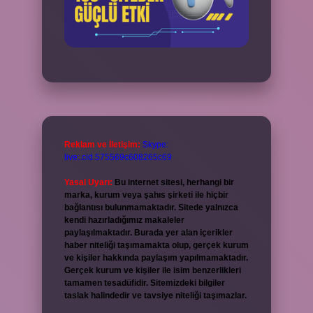
Reklam ve İletişim:
Skype:
live:.cid.575569c608265c69
Yasal Uyarı:
Bu internet sitesi, herhangi bir
marka, kurum veya şahıs şirketi ile hiçbir
bağlantısı bulunmamaktadır. Sitede yalnızca
kendi hazırladığımız makaleler
paylaşılmaktadır. Burada yer alan içerikler
haber niteliği taşımamakta olup, gerçek kurum
ve kişiler hakkında paylaşım yapılmamaktadır.
Gerçek kurum ve kişiler ile isim benzerlikleri
tamamen tesadüfidir. Sitemizdeki bilgiler
taslak halindedir ve tavsiye niteliği taşımazlar.