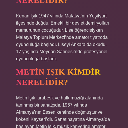
NERELIDIR?
Kenan Işık 1947 yılında Malatya’nın Yeşilyurt
ilçesinde doğdu. Emekli bir devlet demiryolları
memurunun çocuğudur. Lise öğrencisiyken
Malatya Toplum Merkezi’nde amatör tiyatroda
oyunculuğa başladı. Liseyi Ankara’da okudu.
17 yaşında Meydan Sahnesi’nde profesyonel
oyunculuğa başladı.
METIN IŞIK KIMDIR
NERELIDIR?
Metin Işık, arabesk ve halk müziği alanında
tanınmış bir sanatçıdır. 1967 yılında
Almanya’nın Essen kentinde doğmuştur ve
kökeni Kayseri’dir. Sanat hayatına Almanya’da
başlayan Metin Işık, müzik kariyerine amatör