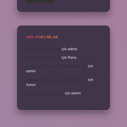
SON YORUMLAR
İKizler Burcu Şanslı Mı
için
admin
İKizler Burcu Şanslı Mı
için
Rana
Medikal Cilt Bakımı Sivilceleri Geçirir Mi
için
admin
Medikal Cilt Bakımı Sivilceleri Geçirir Mi
için
Aysun
Doru At Hangi Renk Olur
için
admin