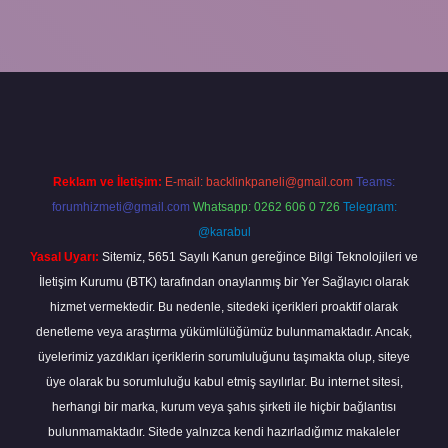
 yeni giriş
grandoperabet
betexper
Reklam ve İletişim:
E-mail:
backlinkpaneli@gmail.com
Teams:
forumhizmeti@gmail.com
Whatsapp: 0262 606 0 726
Telegram:
@karabul
Yasal Uyarı:
Sitemiz, 5651 Sayılı Kanun gereğince Bilgi Teknolojileri ve
İletişim Kurumu (BTK) tarafından onaylanmış bir Yer Sağlayıcı olarak
hizmet vermektedir. Bu nedenle, sitedeki içerikleri proaktif olarak
denetleme veya araştırma yükümlülüğümüz bulunmamaktadır. Ancak,
üyelerimiz yazdıkları içeriklerin sorumluluğunu taşımakta olup, siteye
üye olarak bu sorumluluğu kabul etmiş sayılırlar. Bu internet sitesi,
herhangi bir marka, kurum veya şahıs şirketi ile hiçbir bağlantısı
bulunmamaktadır. Sitede yalnızca kendi hazırladığımız makaleler