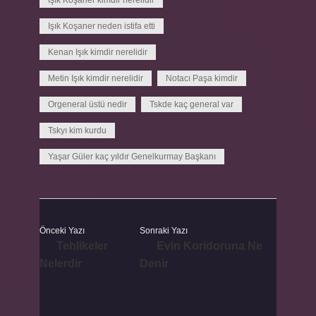
Işık Koşaner kimdir nerelidir
Işık Koşaner neden istifa etti
Kenan Işık kimdir nerelidir
Metin Işık kimdir nerelidir
Notacı Paşa kimdir
Orgeneral üstü nedir
Tskde kaç general var
Tskyı kim kurdu
Yaşar Güler kaç yıldır Genelkurmay Başkanı
Önceki Yazı
Sonraki Yazı
Tehlikeler
Evin Koridoruna Ne
Nelerdir
Denir