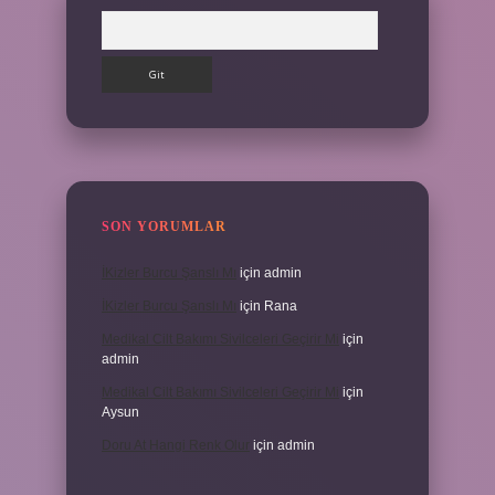
Arama
SON YORUMLAR
İKizler Burcu Şanslı Mı
için
admin
İKizler Burcu Şanslı Mı
için
Rana
Medikal Cilt Bakımı Sivilceleri Geçirir Mi
için
admin
Medikal Cilt Bakımı Sivilceleri Geçirir Mi
için
Aysun
Doru At Hangi Renk Olur
için
admin