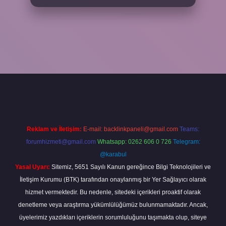
ni giriş
ilbet yeni giriş
grandoperabet
betexper
Reklam ve İletişim:
E-mail:
backlinkpaneli@gmail.com
Teams:
forumhizmeti@gmail.com
Whatsapp: 0262 606 0 726
Telegram:
@karabul
Yasal Uyarı:
Sitemiz, 5651 Sayılı Kanun gereğince Bilgi Teknolojileri ve
İletişim Kurumu (BTK) tarafından onaylanmış bir Yer Sağlayıcı olarak
hizmet vermektedir. Bu nedenle, sitedeki içerikleri proaktif olarak
denetleme veya araştırma yükümlülüğümüz bulunmamaktadır. Ancak,
üyelerimiz yazdıkları içeriklerin sorumluluğunu taşımakta olup, siteye