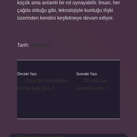
küçük ama anlamlı bir rol oynayabilir. İnsan, her
çağda olduğu gibi, teknolojiyle kurduğu ilişki
üzerinden kendini keşfetmeye devam ediyor.
Tarih:
Makaleler
Önceki Yazı
Sonraki Yazı
Çkys’ye düştükten
18 mm kaç
sonra kaç gün ?
parmak eder ?