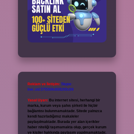
Reklam ve İletişim:
Skype:
live:.cid.575569c608265c69
Yasal Uyarı:
Bu internet sitesi, herhangi bir
marka, kurum veya şahıs şirketi ile hiçbir
bağlantısı bulunmamaktadır. Sitede yalnızca
kendi hazırladığımız makaleler
paylaşılmaktadır. Burada yer alan içerikler
haber niteliği taşımamakta olup, gerçek kurum
ve kişiler hakkında paylaşım yapılmamaktadır.