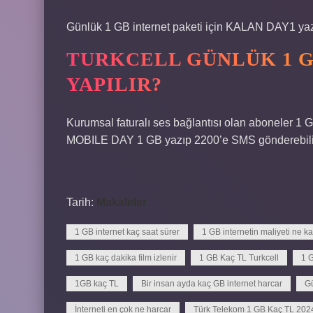
Günlük 1 GB internet paketi için KALAN DAY1 yazı
TURKCELL GÜNLÜK 1 G
YAPILIR?
Kurumsal faturalı ses bağlantısı olan aboneler 1 G
MOBILE DAY 1 GB yazıp 2200’e SMS gönderebilir
Tarih:
Makaleler
1 GB internet kaç saat sürer
1 GB internetin maliyeti ne k
1 GB kaç dakika film izlenir
1 GB Kaç TL Turkcell
1 
1GB kaç TL
Bir insan ayda kaç GB internet harcar
Gü
İnterneti en çok ne harcar
Türk Telekom 1 GB Kaç TL 202