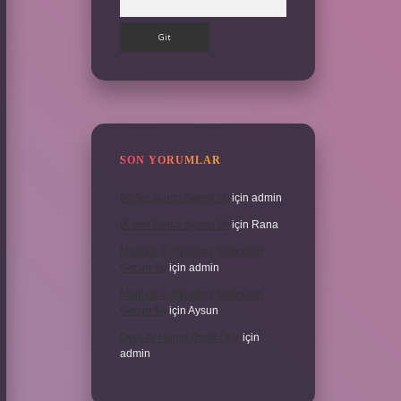
SON YORUMLAR
İKizler Burcu Şanslı Mı
için
admin
İKizler Burcu Şanslı Mı
için
Rana
Medikal Cilt Bakımı Sivilceleri
Geçirir Mi
için
admin
Medikal Cilt Bakımı Sivilceleri
Geçirir Mi
için
Aysun
Doru At Hangi Renk Olur
için
admin