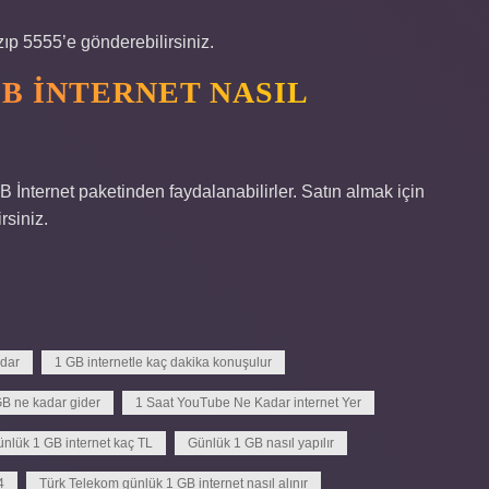
p 5555’e gönderebilirsiniz.
B INTERNET NASIL
B İnternet paketinden faydalanabilirler. Satın almak için
siniz.
adar
1 GB internetle kaç dakika konuşulur
GB ne kadar gider
1 Saat YouTube Ne Kadar internet Yer
nlük 1 GB internet kaç TL
Günlük 1 GB nasıl yapılır
4
Türk Telekom günlük 1 GB internet nasıl alınır