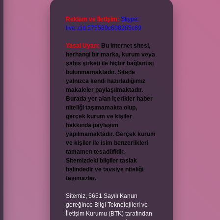
Reklam ve İletişim:
Skype:
live:.cid.575569c608265c69
Yasal Uyarı:
Bu internet sitesi,
herhangi bir marka, kurum veya
şahıs şirketi ile hiçbir bağlantısı
bulunmamaktadır. Sitede
yalnızca kendi hazırladığımız
makaleler paylaşılmaktadır.
Burada yer alan içerikler haber
niteliği taşımamakta olup,
gerçek kurum ve kişiler
hakkında paylaşım
yapılmamaktadır. Gerçek kurum
ve kişiler ile isim benzerlikleri
tamamen tesadüfidir.
Sitemizdeki bilgiler taslak
halindedir ve tavsiye niteliği
taşımazlar.
Sitemiz, 5651 Sayılı Kanun
gereğince Bilgi Teknolojileri ve
İletişim Kurumu (BTK) tarafından