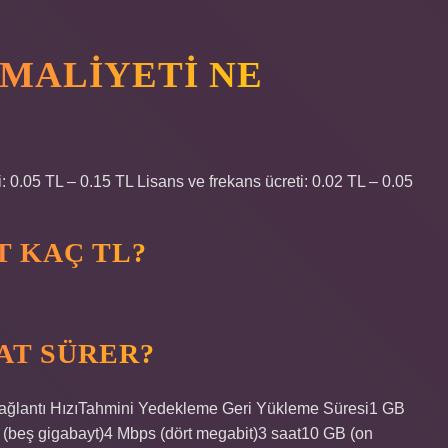
 MALIYETI NE
i: 0.05 TL – 0.15 TL Lisans ve frekans ücreti: 0.02 TL – 0.05
T KAÇ TL?
AT SÜRER?
Bağlantı Hızı​Tahmini Yedekleme Geri Yükleme Süresi​1 GB
 (beş gigabayt)​4 Mbps (dört megabit)​3 saat​10 GB (on