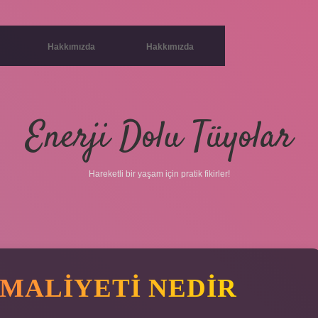
Hakkımızda
Hakkımızda
Enerji Dolu Tüyolar
Hareketli bir yaşam için pratik fikirler!
 MALIYETI NEDIR