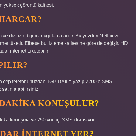
en yüksek görüntü kalitesi.
 HARCAR?
m ve dizi izlediğiniz uygulamalardır. Bu yüzden Netflix ve
rnet tüketir. Elbette bu, izleme kalitesine göre de değişir. HD
dar internet tüketebilir!
PILIR?
 için cep telefonunuzdan 1GB DAILY yazıp 2200’e SMS
atın alabilirsiniz.
 DAKIKA KONUŞULUR?
akika konuşma ve 250 yurt içi SMS’i kapsıyor.
ADAR INTERNET YER?