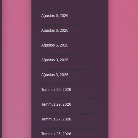
Cizye nedir ?
Ağustos 6, 2026
Kulplu beygirin kaç kulbu var ?
Ağustos 6, 2026
Avcılık spor mudur ?
Ağustos 5, 2026
Allah’ın ahlak ne demek ?
Ağustos 3, 2026
8. sınıfta Kur’an-ı Kerim var mı ?
Ağustos 3, 2026
Dünya Kupası ödülü ne kadar ?
Temmuz 29, 2026
Türklerin en büyük destanı nedir ?
Temmuz 29, 2026
Koç erkeği en iyi kimle anlaşır ?
Temmuz 27, 2026
Kazandibi sulu olursa ne yapılır ?
Temmuz 25, 2026