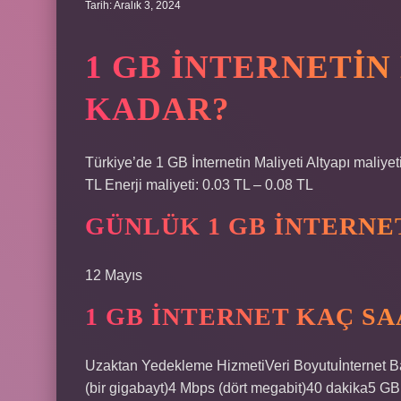
Tarih: Aralık 3, 2024
1 GB INTERNETIN
KADAR?
Türkiye’de 1 GB İnternetin Maliyeti Altyapı maliyet
TL Enerji maliyeti: 0.03 TL – 0.08 TL
GÜNLÜK 1 GB INTERNE
12 Mayıs
1 GB INTERNET KAÇ SA
Uzaktan Yedekleme Hizmeti​Veri Boyutu​İnternet 
(bir gigabayt)​4 Mbps (dört megabit)​40 dakika​5 GB