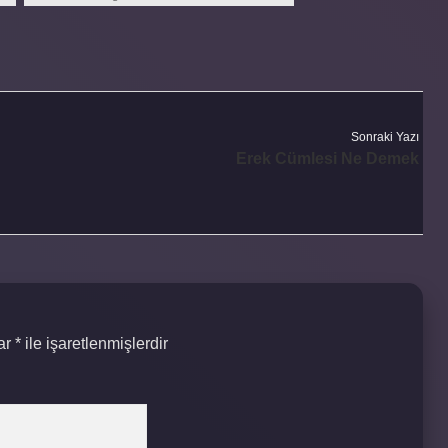
Sonraki Yazı
Erek Cümlesi Ne Demek
lar
*
ile işaretlenmişlerdir