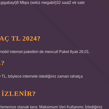
gigabayt)​8 Mbps (sekiz megabit)​32 saat​2 ek satır
Ç TL 2024?
obil internet paketleri de mevcut! Paket fiyatı 26.01.
L?
0 TL, böylece internete istediğiniz zaman rahatça
 IZLENIR?
 izlemenize olanak tanır. Maksimum Veri Kullanımı: İzlediğiniz