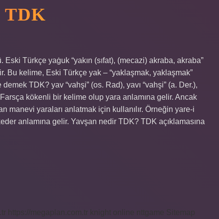
 TDK
Eski Türkçe yaġuk “yakın (sıfat), (mecazi) akraba, akraba”
tir. Bu kelime, Eski Türkçe yak – “yaklaşmak, yaklaşmak”
ne demek TDK? yav “vahşi” (os. Rad), yavı “vahşi” (a. Der.),
 Farsça kökenli bir kelime olup yara anlamına gelir. Ancak
 manevi yaraları anlatmak için kullanılır. Örneğin yare-i
ise keder anlamına gelir. Yavşan nedir TDK? TDK açıklamasına
tr
https://megaplan.com.tr
knight online
nttgame
Sitemap