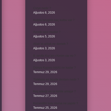
Cizye nedir ?
Ağustos 6, 2026
Kulplu beygirin kaç kulbu var ?
Ağustos 6, 2026
Avcılık spor mudur ?
Ağustos 5, 2026
Allah’ın ahlak ne demek ?
Ağustos 3, 2026
8. sınıfta Kur’an-ı Kerim var mı ?
Ağustos 3, 2026
Dünya Kupası ödülü ne kadar ?
Temmuz 29, 2026
Türklerin en büyük destanı nedir ?
Temmuz 29, 2026
Koç erkeği en iyi kimle anlaşır ?
Temmuz 27, 2026
Kazandibi sulu olursa ne yapılır ?
Temmuz 25, 2026