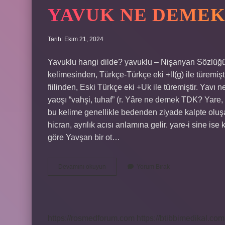
YAVUK NE DEMEK
Tarih: Ekim 21, 2024
Yavuklu hangi dilde? yavuklu – Nişanyan Sözlüğü. 
kelimesinden, Türkçe-Türkçe eki +lI(g) ile türemiş
fiilinden, Eski Türkçe eki +Uk ile türemiştir. Yavı 
yaʊşı “vahşi, tuhaf” (r. Yâre ne demek TDK? Yare,
bu kelime genellikle bedenden ziyade kalpte oluşan
hicran, ayrılık acısı anlamına gelir. yare-i sine 
göre Yavşan bir ot…
Yavuk
Devamını okuyun
Yorum Bırak
Ne
Demek
Tdk
https://rosmedforum.com
https://btibbimedikal.com.