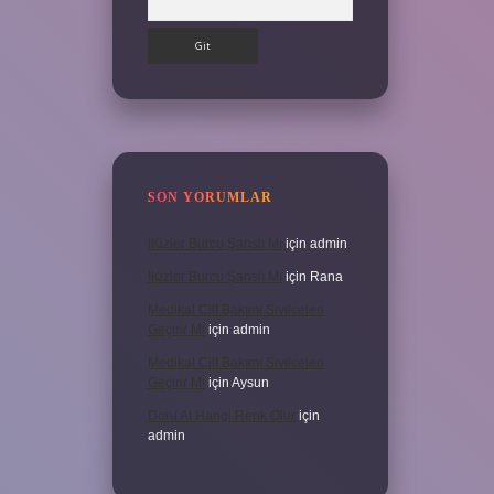
SON YORUMLAR
İKizler Burcu Şanslı Mı
için
admin
İKizler Burcu Şanslı Mı
için
Rana
Medikal Cilt Bakımı Sivilceleri
Geçirir Mi
için
admin
Medikal Cilt Bakımı Sivilceleri
Geçirir Mi
için
Aysun
Doru At Hangi Renk Olur
için
admin