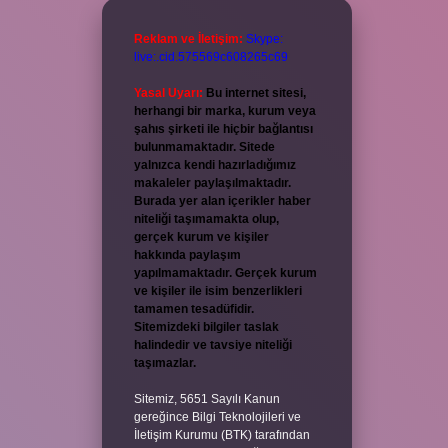
Reklam ve İletişim:
Skype:
live:.cid.575569c608265c69
Yasal Uyarı:
Bu internet sitesi,
herhangi bir marka, kurum veya
şahıs şirketi ile hiçbir bağlantısı
bulunmamaktadır. Sitede
yalnızca kendi hazırladığımız
makaleler paylaşılmaktadır.
Burada yer alan içerikler haber
niteliği taşımamakta olup,
gerçek kurum ve kişiler
hakkında paylaşım
yapılmamaktadır. Gerçek kurum
ve kişiler ile isim benzerlikleri
tamamen tesadüfidir.
Sitemizdeki bilgiler taslak
halindedir ve tavsiye niteliği
taşımazlar.
Sitemiz, 5651 Sayılı Kanun
gereğince Bilgi Teknolojileri ve
İletişim Kurumu (BTK) tarafından