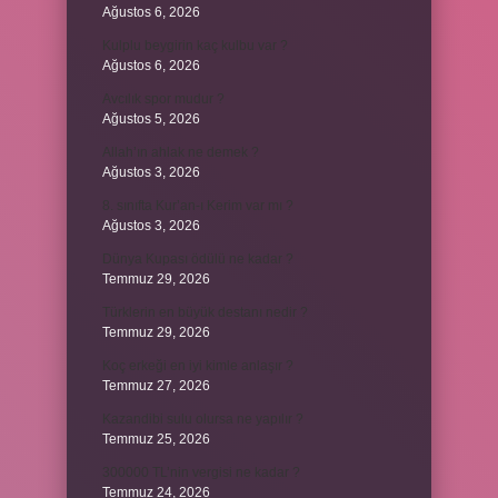
Ağustos 6, 2026
Kulplu beygirin kaç kulbu var ?
Ağustos 6, 2026
Avcılık spor mudur ?
Ağustos 5, 2026
Allah’ın ahlak ne demek ?
Ağustos 3, 2026
8. sınıfta Kur’an-ı Kerim var mı ?
Ağustos 3, 2026
Dünya Kupası ödülü ne kadar ?
Temmuz 29, 2026
Türklerin en büyük destanı nedir ?
Temmuz 29, 2026
Koç erkeği en iyi kimle anlaşır ?
Temmuz 27, 2026
Kazandibi sulu olursa ne yapılır ?
Temmuz 25, 2026
300000 TL’nin vergisi ne kadar ?
Temmuz 24, 2026