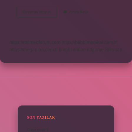
Pafta
Devamını okuyun
Yorum Bırak
Nerede
Kullanilir
https://rosmedforum.com
https://btibbimedikal.com.tr
https://megaplan.com.tr
knight online
nttgame
Sitemap
SIDEBAR
SON YAZILAR
Cizye nedir ?