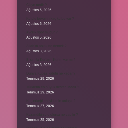
Cizye nedir ?
Ağustos 6, 2026
Kulplu beygirin kaç kulbu var ?
Ağustos 6, 2026
Avcılık spor mudur ?
Ağustos 5, 2026
Allah’ın ahlak ne demek ?
Ağustos 3, 2026
8. sınıfta Kur’an-ı Kerim var mı ?
Ağustos 3, 2026
Dünya Kupası ödülü ne kadar ?
Temmuz 29, 2026
Türklerin en büyük destanı nedir ?
Temmuz 29, 2026
Koç erkeği en iyi kimle anlaşır ?
Temmuz 27, 2026
Kazandibi sulu olursa ne yapılır ?
Temmuz 25, 2026