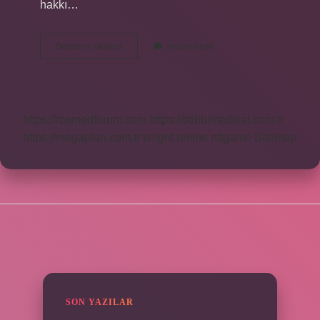
hakkı…
Dilekçe
Devamını okuyun
Yorum Bırak
Hangi
Dilde
Yazılır
https://rosmedforum.com
https://btibbimedikal.com.tr
https://megaplan.com.tr
knight online
nttgame
Sitemap
SIDEBAR
SON YAZILAR