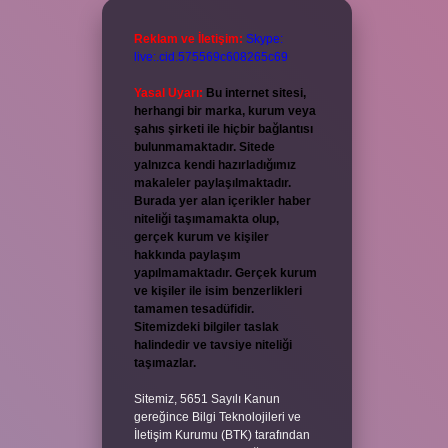
Reklam ve İletişim:
Skype:
live:.cid.575569c608265c69
Yasal Uyarı:
Bu internet sitesi,
herhangi bir marka, kurum veya
şahıs şirketi ile hiçbir bağlantısı
bulunmamaktadır. Sitede
yalnızca kendi hazırladığımız
makaleler paylaşılmaktadır.
Burada yer alan içerikler haber
niteliği taşımamakta olup,
gerçek kurum ve kişiler
hakkında paylaşım
yapılmamaktadır. Gerçek kurum
ve kişiler ile isim benzerlikleri
tamamen tesadüfidir.
Sitemizdeki bilgiler taslak
halindedir ve tavsiye niteliği
taşımazlar.
Sitemiz, 5651 Sayılı Kanun
gereğince Bilgi Teknolojileri ve
İletişim Kurumu (BTK) tarafından