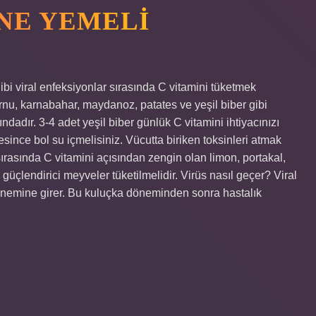
 NE YEMELI
gibi viral enfeksiyonlar sırasında C vitamini tüketmek
urnu, karnabahar, maydanoz, patates ve yeşil biber gibi
dadır. 3-4 adet yeşil biber günlük C vitamini ihtiyacınızı
resince bol su içmelisiniz. Vücutta biriken toksinleri atmak
 sırasında C vitamini açısından zengin olan limon, portakal,
i güçlendirici meyveler tüketilmelidir. Virüs nasıl geçer? Viral
önemine girer. Bu kuluçka döneminden sonra hastalık