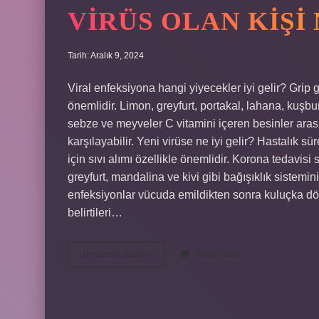
VIRÜS OLAN KIŞI
Tarih: Aralık 9, 2024
Viral enfeksiyona hangi yiyecekler iyi gelir? Grip 
önemlidir. Limon, greyfurt, portakal, lahana, kuşb
sebze ve meyveler C vitamini içeren besinler arasın
karşılayabilir. Yeni virüse ne iyi gelir? Hastalık sü
için sıvı alımı özellikle önemlidir. Korona tedavisi
greyfurt, mandalina ve kivi gibi bağışıklık sistemin
enfeksiyonlar vücuda emildikten sonra kuluçka d
belirtileri…
Virüs
Devamını okuyun
Yorum Bırak
Olan
Kişi
Ne
Yemeli