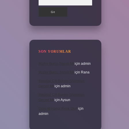
SON YORUMLAR
İKizler Burcu Şanslı Mı
için
admin
İKizler Burcu Şanslı Mı
için
Rana
Medikal Cilt Bakımı Sivilceleri
Geçirir Mi
için
admin
Medikal Cilt Bakımı Sivilceleri
Geçirir Mi
için
Aysun
Doru At Hangi Renk Olur
için
admin