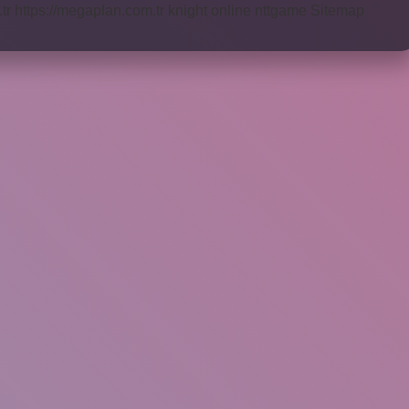
tr
https://megaplan.com.tr
knight online
nttgame
Sitemap