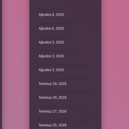
Cizye nedir ?
Ağustos 6, 2026
Kulplu beygirin kaç kulbu var ?
Ağustos 6, 2026
Avcılık spor mudur ?
Ağustos 5, 2026
Allah’ın ahlak ne demek ?
Ağustos 3, 2026
8. sınıfta Kur’an-ı Kerim var mı ?
Ağustos 3, 2026
Dünya Kupası ödülü ne kadar ?
Temmuz 29, 2026
Türklerin en büyük destanı nedir ?
Temmuz 29, 2026
Koç erkeği en iyi kimle anlaşır ?
Temmuz 27, 2026
Kazandibi sulu olursa ne yapılır ?
Temmuz 25, 2026