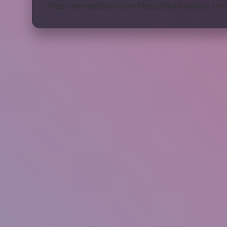
https://rosmedforum.com
https://btibbimedikal.com.