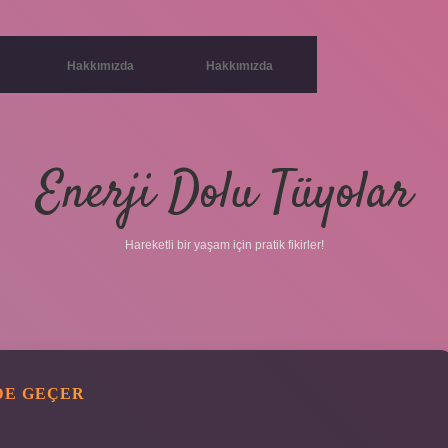
Hakkımızda
Hakkımızda
Enerji Dolu Tüyolar
Hareketli bir yaşam için pratik fikirler!
DE GEÇER