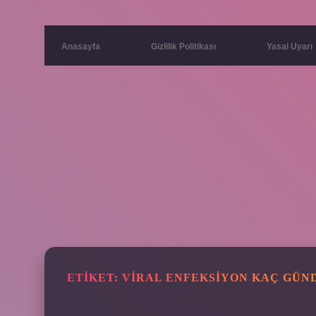
Anasayfa
Gizlilik Politikası
Yasal Uyarı
ETIKET:
VIRAL ENFEKSIYON KAÇ GÜN