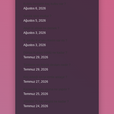
Kulplu beygirin kaç kulbu var ?
Ağustos 6, 2026
Avcılık spor mudur ?
Ağustos 5, 2026
Allah’ın ahlak ne demek ?
Ağustos 3, 2026
8. sınıfta Kur’an-ı Kerim var mı ?
Ağustos 3, 2026
Dünya Kupası ödülü ne kadar ?
Temmuz 29, 2026
Türklerin en büyük destanı nedir ?
Temmuz 29, 2026
Koç erkeği en iyi kimle anlaşır ?
Temmuz 27, 2026
Kazandibi sulu olursa ne yapılır ?
Temmuz 25, 2026
300000 TL’nin vergisi ne kadar ?
Temmuz 24, 2026