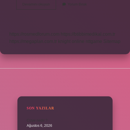
Ruslar
Devamını okuyun
Yorum Bırak
Neden
Kulaklarını
Kesti
https://rosmedforum.com
https://btibbimedikal.com.tr
https://megaplan.com.tr
knight online
nttgame
Sitemap
SIDEBAR
SON YAZILAR
Cizye nedir ?
Ağustos 6, 2026