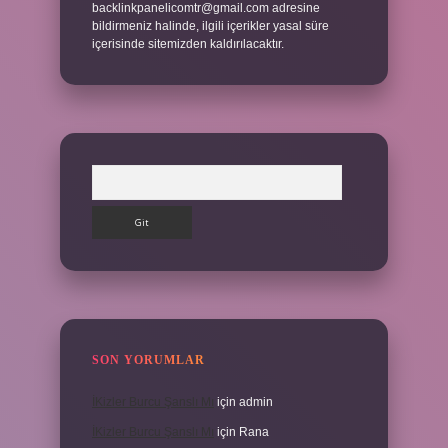
backlinkpanelicomtr@gmail.com
adresine
bildirmeniz halinde, ilgili içerikler yasal süre
içerisinde sitemizden kaldırılacaktır.
Arama
SON YORUMLAR
İKizler Burcu Şanslı Mı
için
admin
İKizler Burcu Şanslı Mı
için
Rana