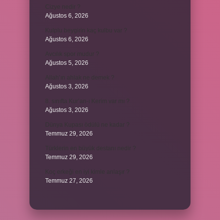
Cizye nedir ?
Ağustos 6, 2026
Kulplu beygirin kaç kulbu var ?
Ağustos 6, 2026
Avcılık spor mudur ?
Ağustos 5, 2026
Allah’ın ahlak ne demek ?
Ağustos 3, 2026
8. sınıfta Kur’an-ı Kerim var mı ?
Ağustos 3, 2026
Dünya Kupası ödülü ne kadar ?
Temmuz 29, 2026
Türklerin en büyük destanı nedir ?
Temmuz 29, 2026
Koç erkeği en iyi kimle anlaşır ?
Temmuz 27, 2026