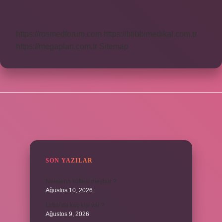
Kaç
Sıfır
https://rosmedforum.com
https://btibbimedikal.com.tr
https://megaplan.com.tr
Sitemap
SIDEBAR
SON YAZILAR
Nerelerin köftesi meşhur ?
Ağustos 10, 2026
Urfalı’da kaç kişi var ?
Ağustos 9, 2026