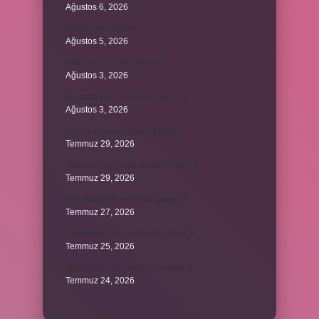
Ağustos 6, 2026
Avcılık spor mudur ?
Ağustos 5, 2026
Allah’ın ahlak ne demek ?
Ağustos 3, 2026
8. sınıfta Kur’an-ı Kerim var mı ?
Ağustos 3, 2026
Dünya Kupası ödülü ne kadar ?
Temmuz 29, 2026
Türklerin en büyük destanı nedir ?
Temmuz 29, 2026
Koç erkeği en iyi kimle anlaşır ?
Temmuz 27, 2026
Kazandibi sulu olursa ne yapılır ?
Temmuz 25, 2026
300000 TL’nin vergisi ne kadar ?
Temmuz 24, 2026