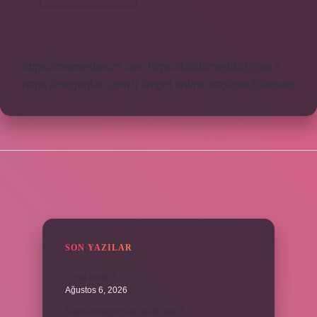
Kim
Icat
Etti
https://rosmedforum.com
https://btibbimedikal.com.tr
https://megaplan.com.tr
knight online
nttgame
Sitemap
SIDEBAR
SON YAZILAR
Cizye nedir ?
Ağustos 6, 2026
Kulplu beygirin kaç kulbu var ?