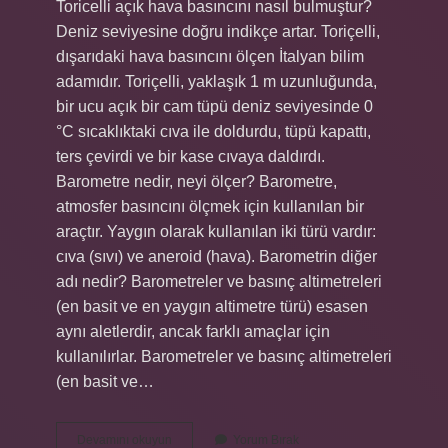
Toricelli açık hava basıncını nasıl bulmuştur?
Deniz seviyesine doğru indikçe artar. Toriçelli,
dışarıdaki hava basıncını ölçen İtalyan bilim
adamıdır. Toriçelli, yaklaşık 1 m uzunluğunda,
bir ucu açık bir cam tüpü deniz seviyesinde 0
°C sıcaklıktaki cıva ile doldurdu, tüpü kapattı,
ters çevirdi ve bir kase cıvaya daldırdı.
Barometre nedir, neyi ölçer? Barometre,
atmosfer basıncını ölçmek için kullanılan bir
araçtır. Yaygın olarak kullanılan iki türü vardır:
cıva (sıvı) ve aneroid (hava). Barometrin diğer
adı nedir? Barometreler ve basınç altimetreleri
(en basit ve en yaygın altimetre türü) esasen
aynı aletlerdir, ancak farklı amaçlar için
kullanılırlar. Barometreler ve basınç altimetreleri
(en basit ve…
Barometre
Devamını okuyun
Yorum Bırak