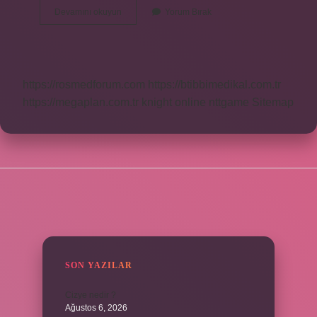
Sakalar
Devamını okuyun
Yorum Bırak
Kimlerdir
https://rosmedforum.com
https://btibbimedikal.com.tr
https://megaplan.com.tr
knight online
nttgame
Sitemap
SIDEBAR
SON YAZILAR
Cizye nedir ?
Ağustos 6, 2026