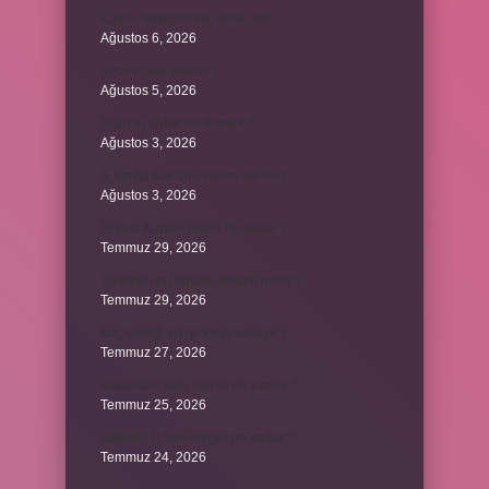
Kulplu beygirin kaç kulbu var ?
Ağustos 6, 2026
Avcılık spor mudur ?
Ağustos 5, 2026
Allah’ın ahlak ne demek ?
Ağustos 3, 2026
8. sınıfta Kur’an-ı Kerim var mı ?
Ağustos 3, 2026
Dünya Kupası ödülü ne kadar ?
Temmuz 29, 2026
Türklerin en büyük destanı nedir ?
Temmuz 29, 2026
Koç erkeği en iyi kimle anlaşır ?
Temmuz 27, 2026
Kazandibi sulu olursa ne yapılır ?
Temmuz 25, 2026
300000 TL’nin vergisi ne kadar ?
Temmuz 24, 2026