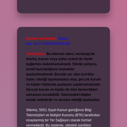
Reklam ve İletişim:
Skype:
live:.cid.575569c608265c69
Yasal Uyarı:
Bu internet sitesi, herhangi bir
marka, kurum veya şahıs şirketi ile hiçbir
bağlantısı bulunmamaktadır. Sitede yalnızca
kendi hazırladığımız makaleler
paylaşılmaktadır. Burada yer alan içerikler
haber niteliği taşımamakta olup, gerçek kurum
ve kişiler hakkında paylaşım yapılmamaktadır.
Gerçek kurum ve kişiler ile isim benzerlikleri
tamamen tesadüfidir. Sitemizdeki bilgiler
taslak halindedir ve tavsiye niteliği taşımazlar.
Sitemiz, 5651 Sayılı Kanun gereğince Bilgi
Teknolojileri ve İletişim Kurumu (BTK) tarafından
onaylanmış bir Yer Sağlayıcı olarak hizmet
vermektedir. Bu nedenle, sitedeki içerikleri