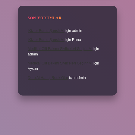
SON YORUMLAR
İKizler Burcu Şanslı Mı
için
admin
İKizler Burcu Şanslı Mı
için
Rana
Medikal Cilt Bakımı Sivilceleri Geçirir Mi
için
admin
Medikal Cilt Bakımı Sivilceleri Geçirir Mi
için
Aysun
Doru At Hangi Renk Olur
için
admin