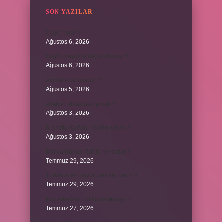
SON YAZILAR
Cizye nedir ?
Ağustos 6, 2026
Kulplu beygirin kaç kulbu var ?
Ağustos 6, 2026
Avcılık spor mudur ?
Ağustos 5, 2026
Allah’ın ahlak ne demek ?
Ağustos 3, 2026
8. sınıfta Kur’an-ı Kerim var mı ?
Ağustos 3, 2026
Dünya Kupası ödülü ne kadar ?
Temmuz 29, 2026
Türklerin en büyük destanı nedir ?
Temmuz 29, 2026
Koç erkeği en iyi kimle anlaşır ?
Temmuz 27, 2026