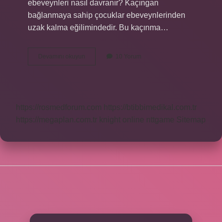
ebeveynleri nasıl davranır? Kaçıngan
bağlanmaya sahip çocuklar ebeveynlerinden
uzak kalma eğilimindedir. Bu kaçınma…
Güvenli
Devamını okuyun
10 Yorum
Bağlanan
Çocuğun
Özellikleri
Nelerdir
https://rosmedforum.com
https://btibbimedikal.com.tr
https://megaplan.com.tr
knight online
nttgame
Sitemap
SIDEBAR