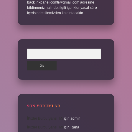
backlinkpanelicomtr@gmail.com
adresine
bildirmeniz halinde, ilgili içerikler yasal süre
içerisinde sitemizden kaldırılacaktır.
Arama
SON YORUMLAR
İKizler Burcu Şanslı Mı
için
admin
İKizler Burcu Şanslı Mı
için
Rana