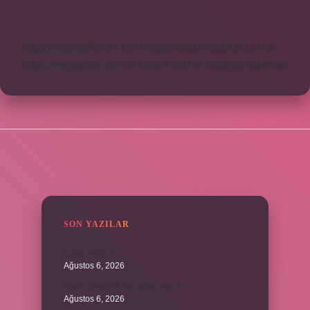
Dönemde
Bitmeli
https://rosmedforum.com
https://btibbimedikal.com.tr
https://megaplan.com.tr
knight online
nttgame
Sitemap
SIDEBAR
SON YAZILAR
Cizye nedir ?
Ağustos 6, 2026
Kulplu beygirin kaç kulbu var ?
Ağustos 6, 2026