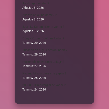
Avcılık spor mudur ?
Ağustos 5, 2026
Allah’ın ahlak ne demek ?
Ağustos 3, 2026
8. sınıfta Kur’an-ı Kerim var mı ?
Ağustos 3, 2026
Dünya Kupası ödülü ne kadar ?
Temmuz 29, 2026
Türklerin en büyük destanı nedir ?
Temmuz 29, 2026
Koç erkeği en iyi kimle anlaşır ?
Temmuz 27, 2026
Kazandibi sulu olursa ne yapılır ?
Temmuz 25, 2026
300000 TL’nin vergisi ne kadar ?
Temmuz 24, 2026