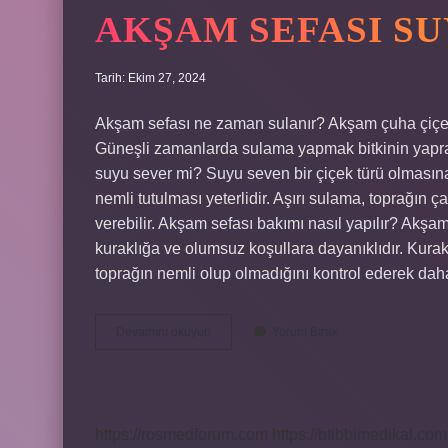
AKŞAM SEFASI SU
Tarih: Ekim 27, 2024
Akşam sefası ne zaman sulanır? Akşam çuha çiçeğ
Güneşli zamanlarda sulama yapmak bitkinin yaprakl
suyu sever mi? Suyu seven bir çiçek türü olmasına
nemli tutulması yeterlidir. Aşırı sulama, toprağın
verebilir. Akşam sefası bakımı nasıl yapılır? Akşa
kuraklığa ve olumsuz koşullara dayanıklıdır. Kura
toprağın nemli olup olmadığını kontrol ederek daha
Akşam
Devamını okuyun
Yorum Bırak
Sefası
Suyu
Sever
Mi
https://rosmedforum.com
https://btibbimedikal.com.