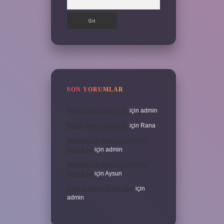
SON YORUMLAR
İKizler Burcu Şanslı Mı
için
admin
İKizler Burcu Şanslı Mı
için
Rana
Medikal Cilt Bakımı Sivilceleri
Geçirir Mi
için
admin
Medikal Cilt Bakımı Sivilceleri
Geçirir Mi
için
Aysun
Doru At Hangi Renk Olur
için
admin