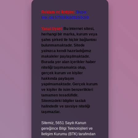
Reklam ve İletişim:
Skype:
live:.cid.575569c608265c69
Yasal Uyarı:
Bu internet sitesi,
herhangi bir marka, kurum veya
şahıs şirketi ile hiçbir bağlantısı
bulunmamaktadır. Sitede
yalnızca kendi hazırladığımız
makaleler paylaşılmaktadır.
Burada yer alan içerikler haber
niteliği taşımamakta olup,
gerçek kurum ve kişiler
hakkında paylaşım
yapılmamaktadır. Gerçek kurum
ve kişiler ile isim benzerlikleri
tamamen tesadüfidir.
Sitemizdeki bilgiler taslak
halindedir ve tavsiye niteliği
taşımazlar.
Sitemiz, 5651 Sayılı Kanun
gereğince Bilgi Teknolojileri ve
İletişim Kurumu (BTK) tarafından