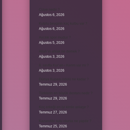
Cizye nedir ?
Ağustos 6, 2026
Kulplu beygirin kaç kulbu var ?
Ağustos 6, 2026
Avcılık spor mudur ?
Ağustos 5, 2026
Allah’ın ahlak ne demek ?
Ağustos 3, 2026
8. sınıfta Kur’an-ı Kerim var mı ?
Ağustos 3, 2026
Dünya Kupası ödülü ne kadar ?
Temmuz 29, 2026
Türklerin en büyük destanı nedir ?
Temmuz 29, 2026
Koç erkeği en iyi kimle anlaşır ?
Temmuz 27, 2026
Kazandibi sulu olursa ne yapılır ?
Temmuz 25, 2026