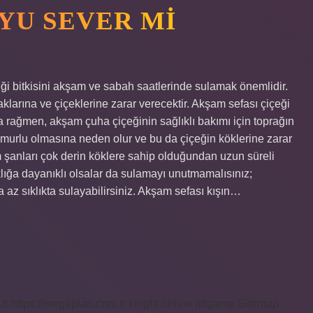
YU SEVER MI
i bitkisini akşam ve sabah saatlerinde sulamak önemlidir.
arına ve çiçeklerine zarar verecektir. Akşam sefası çiçeği
 rağmen, akşam çuha çiçeğinin sağlıklı bakımı için toprağın
 çamurlu olmasına neden olur ve bu da çiçeğin köklerine zarar
m şanları çok derin köklere sahip olduğundan uzun süreli
klığa dayanıklı olsalar da sulamayı unutmamalısınız;
 az sıklıkta sulayabilirsiniz. Akşam sefası kışın…
tr
https://megaplan.com.tr
knight online
nttgame
Sitemap