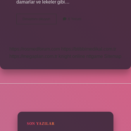
damarlar ve lekeler gibi…
Cildiye
Devamını okuyun
6 Yorum
Muayenesinde
Nelere
Bakılır
https://rosmedforum.com
https://btibbimedikal.com.tr
https://megaplan.com.tr
knight online
nttgame
Sitemap
SIDEBAR
SON YAZILAR