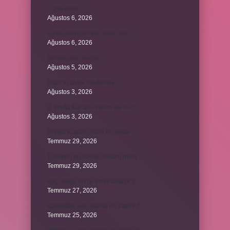
Cizye nedir ?
Ağustos 6, 2026
Kulplu beygirin kaç kulbu var ?
Ağustos 6, 2026
Avcılık spor mudur ?
Ağustos 5, 2026
Allah’ın ahlak ne demek ?
Ağustos 3, 2026
8. sınıfta Kur’an-ı Kerim var mı ?
Ağustos 3, 2026
Dünya Kupası ödülü ne kadar ?
Temmuz 29, 2026
Türklerin en büyük destanı nedir ?
Temmuz 29, 2026
Koç erkeği en iyi kimle anlaşır ?
Temmuz 27, 2026
Kazandibi sulu olursa ne yapılır ?
Temmuz 25, 2026