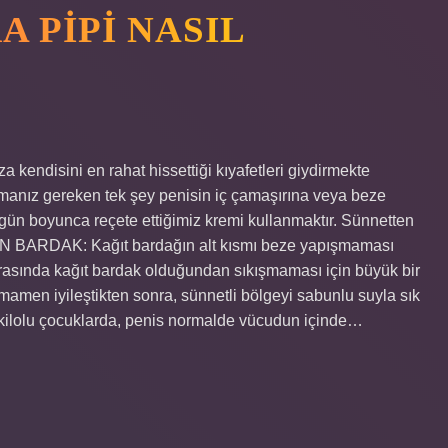
 PIPI NASIL
 kendisini en rahat hissettiği kıyafetleri giydirmekte
manız gereken tek şey penisin iç çamaşırına veya beze
gün boyunca reçete ettiğimiz kremi kullanmaktır. Sünnetten
TON BARDAK: Kağıt bardağın alt kısmı beze yapışmaması
 Arasında kağıt bardak olduğundan sıkışmaması için büyük bir
amamen iyileştikten sonra, sünnetli bölgeyi sabunlu suyla sık
le kilolu çocuklarda, penis normalde vücudun içinde…