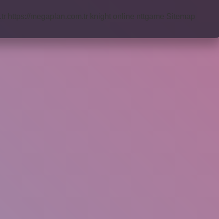
tr
https://megaplan.com.tr
knight online
nttgame
Sitemap