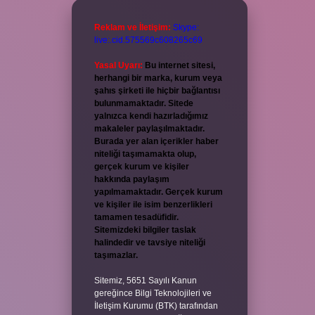
Reklam ve İletişim:
Skype:
live:.cid.575569c608265c69
Yasal Uyarı:
Bu internet sitesi,
herhangi bir marka, kurum veya
şahıs şirketi ile hiçbir bağlantısı
bulunmamaktadır. Sitede
yalnızca kendi hazırladığımız
makaleler paylaşılmaktadır.
Burada yer alan içerikler haber
niteliği taşımamakta olup,
gerçek kurum ve kişiler
hakkında paylaşım
yapılmamaktadır. Gerçek kurum
ve kişiler ile isim benzerlikleri
tamamen tesadüfidir.
Sitemizdeki bilgiler taslak
halindedir ve tavsiye niteliği
taşımazlar.
Sitemiz, 5651 Sayılı Kanun
gereğince Bilgi Teknolojileri ve
İletişim Kurumu (BTK) tarafından