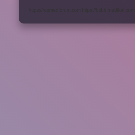
Korunur
https://rosmedforum.com
https://btibbimedikal.com.