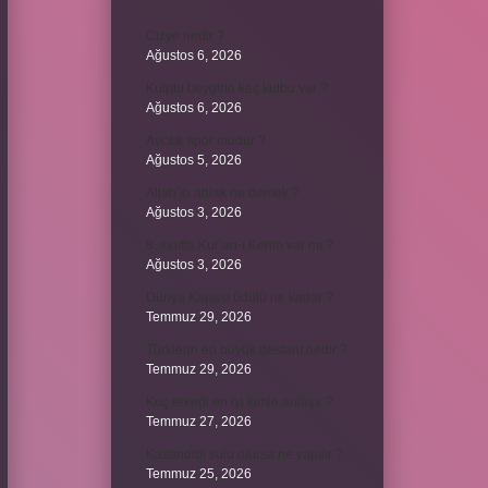
Cizye nedir ?
Ağustos 6, 2026
Kulplu beygirin kaç kulbu var ?
Ağustos 6, 2026
Avcılık spor mudur ?
Ağustos 5, 2026
Allah’ın ahlak ne demek ?
Ağustos 3, 2026
8. sınıfta Kur’an-ı Kerim var mı ?
Ağustos 3, 2026
Dünya Kupası ödülü ne kadar ?
Temmuz 29, 2026
Türklerin en büyük destanı nedir ?
Temmuz 29, 2026
Koç erkeği en iyi kimle anlaşır ?
Temmuz 27, 2026
Kazandibi sulu olursa ne yapılır ?
Temmuz 25, 2026