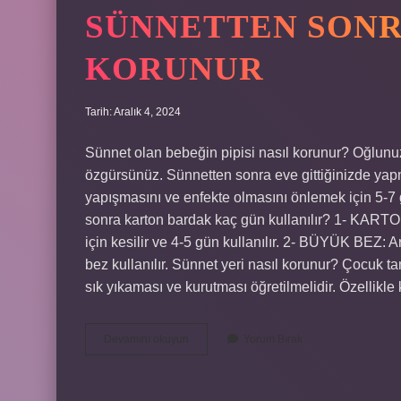
SÜNNETTEN SONRA
KORUNUR
Tarih: Aralık 4, 2024
Sünnet olan bebeğin pipisi nasıl korunur? Oğlunuza
özgürsünüz. Sünnetten sonra eve gittiğinizde yap
yapışmasını ve enfekte olmasını önlemek için 5-7 
sonra karton bardak kaç gün kullanılır? 1- KAR
için kesilir ve 4-5 gün kullanılır. 2- BÜYÜK BEZ:
bez kullanılır. Sünnet yeri nasıl korunur? Çocuk t
sık yıkaması ve kurutması öğretilmelidir. Özellik
Sünnetten
Devamını okuyun
Yorum Bırak
Sonra
Pipi
Nasıl