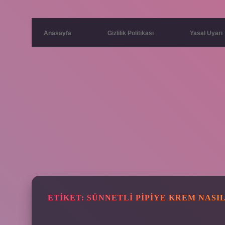
Anasayfa
Gizlilik Politikası
Yasal Uyarı
ETIKET:
SÜNNETLI PIPIYE KREM NASI