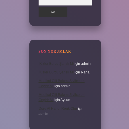
SON YORUMLAR
İKizler Burcu Şanslı Mı
için
admin
İKizler Burcu Şanslı Mı
için
Rana
Medikal Cilt Bakımı Sivilceleri
Geçirir Mi
için
admin
Medikal Cilt Bakımı Sivilceleri
Geçirir Mi
için
Aysun
Doru At Hangi Renk Olur
için
admin