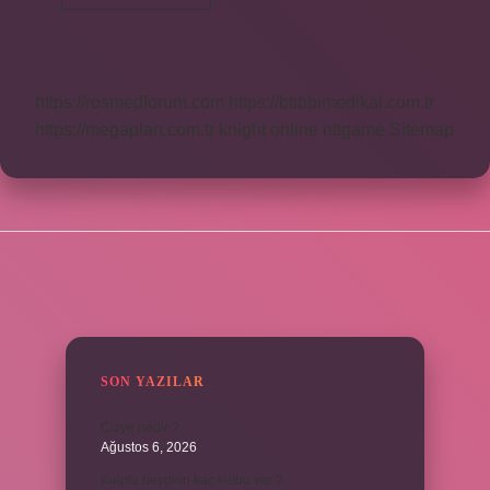
Ayak
Izi
Neden
Önemli
https://rosmedforum.com
https://btibbimedikal.com.tr
https://megaplan.com.tr
knight online
nttgame
Sitemap
SIDEBAR
SON YAZILAR
Cizye nedir ?
Ağustos 6, 2026
Kulplu beygirin kaç kulbu var ?