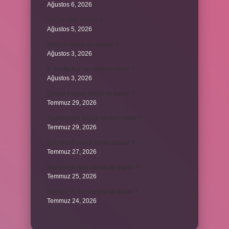
Ağustos 6, 2026
Avcılık spor mudur ?
Ağustos 5, 2026
Allah’ın ahlak ne demek ?
Ağustos 3, 2026
8. sınıfta Kur’an-ı Kerim var mı ?
Ağustos 3, 2026
Dünya Kupası ödülü ne kadar ?
Temmuz 29, 2026
Türklerin en büyük destanı nedir ?
Temmuz 29, 2026
Koç erkeği en iyi kimle anlaşır ?
Temmuz 27, 2026
Kazandibi sulu olursa ne yapılır ?
Temmuz 25, 2026
300000 TL’nin vergisi ne kadar ?
Temmuz 24, 2026