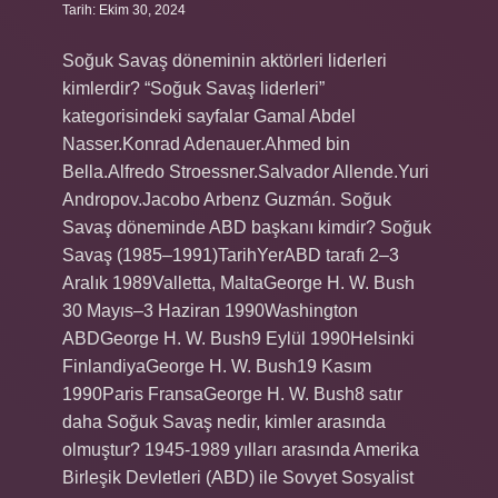
Tarih: Ekim 30, 2024
Soğuk Savaş döneminin aktörleri liderleri
kimlerdir? “Soğuk Savaş liderleri”
kategorisindeki sayfalar Gamal Abdel
Nasser.Konrad Adenauer.Ahmed bin
Bella.Alfredo Stroessner.Salvador Allende.Yuri
Andropov.Jacobo Arbenz Guzmán. Soğuk
Savaş döneminde ABD başkanı kimdir? Soğuk
Savaş (1985–1991)TarihYerABD tarafı 2–3
Aralık 1989Valletta, MaltaGeorge H. W. Bush
30 Mayıs–3 Haziran 1990Washington
ABDGeorge H. W. Bush9 Eylül 1990Helsinki
FinlandiyaGeorge H. W. Bush19 Kasım
1990Paris FransaGeorge H. W. Bush8 satır
daha Soğuk Savaş nedir, kimler arasında
olmuştur? 1945-1989 yılları arasında Amerika
Birleşik Devletleri (ABD) ile Sovyet Sosyalist