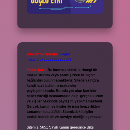
Reklam ve İletişim:
Skype:
live:.cid.575569c608265c69
Yasal Uyarı:
Bu internet sitesi, herhangi bir
marka, kurum veya şahıs şirketi ile hiçbir
bağlantısı bulunmamaktadır. Sitede yalnızca
kendi hazırladığımız makaleler
paylaşılmaktadır. Burada yer alan içerikler
haber niteliği taşımamakta olup, gerçek kurum
ve kişiler hakkında paylaşım yapılmamaktadır.
Gerçek kurum ve kişiler ile isim benzerlikleri
tamamen tesadüfidir. Sitemizdeki bilgiler
taslak halindedir ve tavsiye niteliği taşımazlar.
Sitemiz, 5651 Sayılı Kanun gereğince Bilgi