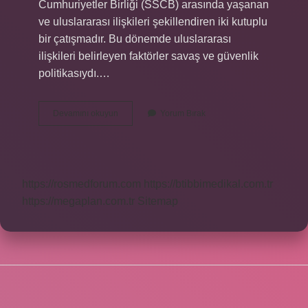
Cumhuriyetler Birliği (SSCB) arasında yaşanan
ve uluslararası ilişkileri şekillendiren iki kutuplu
bir çatışmadır. Bu dönemde uluslararası
ilişkileri belirleyen faktörler savaş ve güvenlik
politikasıydı.…
Soğuk
Devamını okuyun
Yorum Bırak
Savaş
Döneminin
Liderleri
Kimlerdir
https://rosmedforum.com
https://btibbimedikal.com.tr
https://megaplan.com.tr
Sitemap