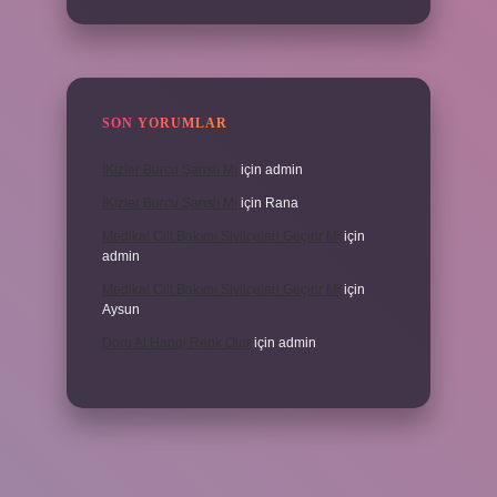
SON YORUMLAR
İKizler Burcu Şanslı Mı
için
admin
İKizler Burcu Şanslı Mı
için
Rana
Medikal Cilt Bakımı Sivilceleri Geçirir Mi
için
admin
Medikal Cilt Bakımı Sivilceleri Geçirir Mi
için
Aysun
Doru At Hangi Renk Olur
için
admin