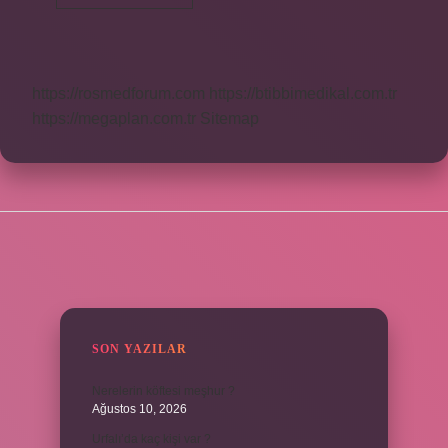
Çuvalı
Kaç
Kilo
https://rosmedforum.com
https://btibbimedikal.com.tr
https://megaplan.com.tr
Sitemap
SIDEBAR
SON YAZILAR
Nerelerin köftesi meşhur ?
Ağustos 10, 2026
Urfalı’da kaç kişi var ?