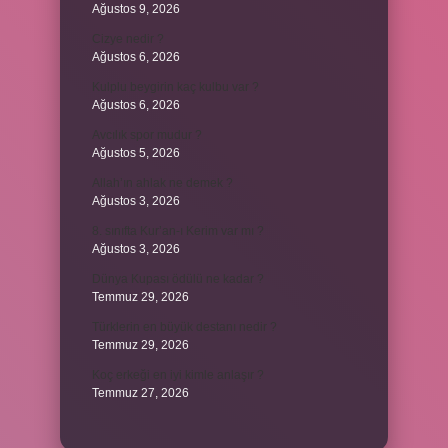
Ağustos 9, 2026
Cizye nedir ?
Ağustos 6, 2026
Kulplu beygirin kaç kulbu var ?
Ağustos 6, 2026
Avcılık spor mudur ?
Ağustos 5, 2026
Allah’ın ahlak ne demek ?
Ağustos 3, 2026
8. sınıfta Kur’an-ı Kerim var mı ?
Ağustos 3, 2026
Dünya Kupası ödülü ne kadar ?
Temmuz 29, 2026
Türklerin en büyük destanı nedir ?
Temmuz 29, 2026
Koç erkeği en iyi kimle anlaşır ?
Temmuz 27, 2026