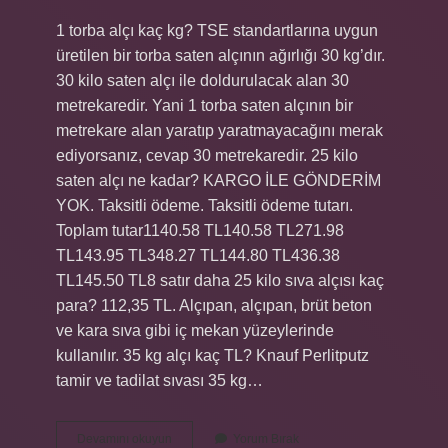
1 torba alçı kaç kg? TSE standartlarına uygun
üretilen bir torba saten alçının ağırlığı 30 kg’dır.
30 kilo saten alçı ile doldurulacak alan 30
metrekaredir. Yani 1 torba saten alçının bir
metrekare alan yaratıp yaratmayacağını merak
ediyorsanız, cevap 30 metrekaredir. 25 kilo
saten alçı ne kadar? KARGO İLE GÖNDERİM
YOK. Taksitli ödeme. Taksitli ödeme tutarı.
Toplam tutar1140.58 TL140.58 TL271.98
TL143.95 TL348.27 TL144.80 TL436.38
TL145.50 TL8 satır daha 25 kilo sıva alçısı kaç
para? 112,35 TL. Alçıpan, alçıpan, brüt beton
ve kara sıva gibi iç mekan yüzeylerinde
kullanılır. 35 kg alçı kaç TL? Knauf Perlitputz
tamir ve tadilat sıvası 35 kg…
Alçı
Devamını okuyun
Yorum Bırak