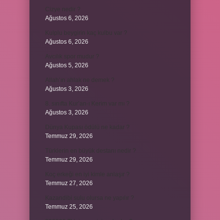
Cizye nedir ?
Ağustos 6, 2026
Kulplu beygirin kaç kulbu var ?
Ağustos 6, 2026
Avcılık spor mudur ?
Ağustos 5, 2026
Allah’ın ahlak ne demek ?
Ağustos 3, 2026
8. sınıfta Kur’an-ı Kerim var mı ?
Ağustos 3, 2026
Dünya Kupası ödülü ne kadar ?
Temmuz 29, 2026
Türklerin en büyük destanı nedir ?
Temmuz 29, 2026
Koç erkeği en iyi kimle anlaşır ?
Temmuz 27, 2026
Kazandibi sulu olursa ne yapılır ?
Temmuz 25, 2026