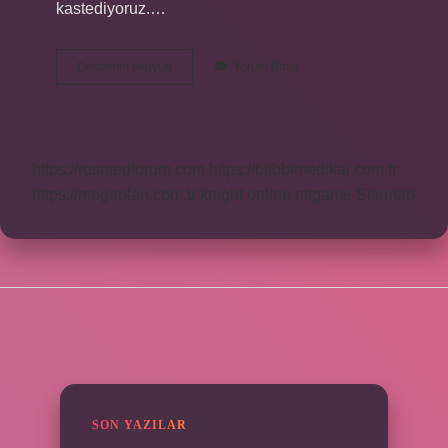
kastediyoruz.…
Sıcak
Devamını okuyun
Yorum Bırak
Insan
Ne
Demek
https://rosmedforum.com
https://btibbimedikal.com.tr
https://megaplan.com.tr
knight online
nttgame
Sitemap
SIDEBAR
SON YAZILAR