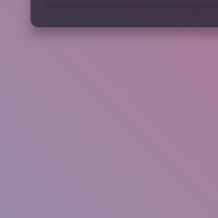
https://rosmedforum.com
https://btibbimedikal.com.