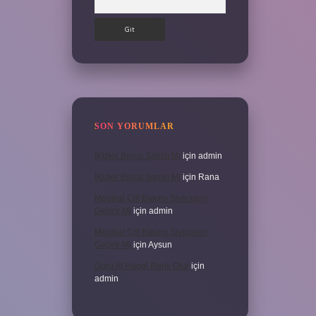
SON YORUMLAR
İKizler Burcu Şanslı Mı
için
admin
İKizler Burcu Şanslı Mı
için
Rana
Medikal Cilt Bakımı Sivilceleri
Geçirir Mi
için
admin
Medikal Cilt Bakımı Sivilceleri
Geçirir Mi
için
Aysun
Doru At Hangi Renk Olur
için
admin