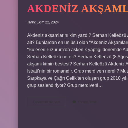
AKDENIZ AKŞAMLA
Tarih: Ekim 22, 2024
Akdeniz akşamlarını kim yazdı? Serhan Kelleözü 
ait? Bunlardan en ünlüsü olan “Akdeniz Akşamları”
“Bu eseri Erzurum’da askerlik yaptığı dönemde Ada
Serhan Kelleözü nereli? Serhan Kelleözü (8 Ağus
akşamı kimin bestesi? Serhan Kelleözü Akdeniz Ak
Istrati’nin bir romanıdır. Grup merdiven nereli? M
Sarpkaya ve Çağrı Çelik’ten oluşan grup 2010 yılı
grup seslendiriyor? Grup merdiveni…
Akdeniz
Devamını okuyun
Yorum Bırak
Akşamları
Şiiri
Kime
Ait