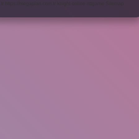
tr
https://megaplan.com.tr
knight online
nttgame
Sitemap