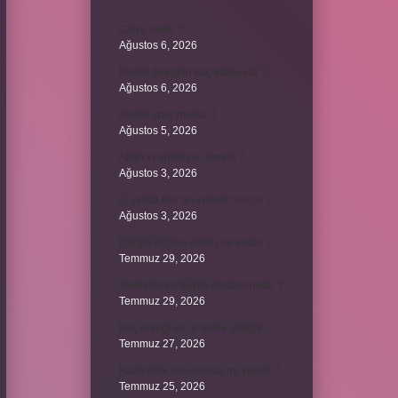
Cizye nedir ?
Ağustos 6, 2026
Kulplu beygirin kaç kulbu var ?
Ağustos 6, 2026
Avcılık spor mudur ?
Ağustos 5, 2026
Allah’ın ahlak ne demek ?
Ağustos 3, 2026
8. sınıfta Kur’an-ı Kerim var mı ?
Ağustos 3, 2026
Dünya Kupası ödülü ne kadar ?
Temmuz 29, 2026
Türklerin en büyük destanı nedir ?
Temmuz 29, 2026
Koç erkeği en iyi kimle anlaşır ?
Temmuz 27, 2026
Kazandibi sulu olursa ne yapılır ?
Temmuz 25, 2026