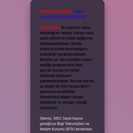
Reklam ve İletişim:
Skype:
live:.cid.575569c608265c69
Yasal Uyarı:
Bu internet sitesi,
herhangi bir marka, kurum veya
şahıs şirketi ile hiçbir bağlantısı
bulunmamaktadır. Sitede
yalnızca kendi hazırladığımız
makaleler paylaşılmaktadır.
Burada yer alan içerikler haber
niteliği taşımamakta olup,
gerçek kurum ve kişiler
hakkında paylaşım
yapılmamaktadır. Gerçek kurum
ve kişiler ile isim benzerlikleri
tamamen tesadüfidir.
Sitemizdeki bilgiler taslak
halindedir ve tavsiye niteliği
taşımazlar.
Sitemiz, 5651 Sayılı Kanun
gereğince Bilgi Teknolojileri ve
İletişim Kurumu (BTK) tarafından