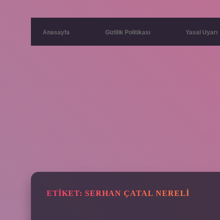
Anasayfa
Gizlilik Politikası
Yasal Uyarı
ETIKET:
SERHAN ÇATAL NERELI