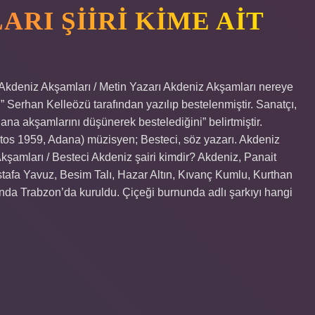
RI ŞIIRI KIME AIT
Akdeniz Akşamları / Metin Yazarı Akdeniz Akşamları nereye
 Serhan Kelleözü tarafından yazılıp bestelenmiştir. Sanatçı,
na akşamlarını düşünerek bestelediğini” belirtmiştir.
tos 1959, Adana) müzisyen; Besteci, söz yazarı. Akdeniz
şamları / Besteci Akdeniz şairi kimdir? Akdeniz, Panait
ustafa Yavuz, Besim Talı, Hazar Altın, Kıvanç Kumlu, Kurthan
nda Trabzon’da kuruldu. Çiçeği burnunda adlı şarkıyı hangi