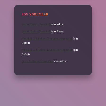
SON YORUMLAR
İKizler Burcu Şanslı Mı
için
admin
İKizler Burcu Şanslı Mı
için
Rana
Medikal Cilt Bakımı Sivilceleri Geçirir Mi
için
admin
Medikal Cilt Bakımı Sivilceleri Geçirir Mi
için
Aysun
Doru At Hangi Renk Olur
için
admin