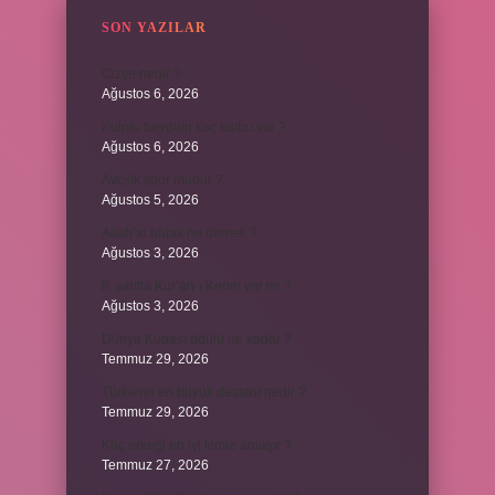
SON YAZILAR
Cizye nedir ?
Ağustos 6, 2026
Kulplu beygirin kaç kulbu var ?
Ağustos 6, 2026
Avcılık spor mudur ?
Ağustos 5, 2026
Allah’ın ahlak ne demek ?
Ağustos 3, 2026
8. sınıfta Kur’an-ı Kerim var mı ?
Ağustos 3, 2026
Dünya Kupası ödülü ne kadar ?
Temmuz 29, 2026
Türklerin en büyük destanı nedir ?
Temmuz 29, 2026
Koç erkeği en iyi kimle anlaşır ?
Temmuz 27, 2026