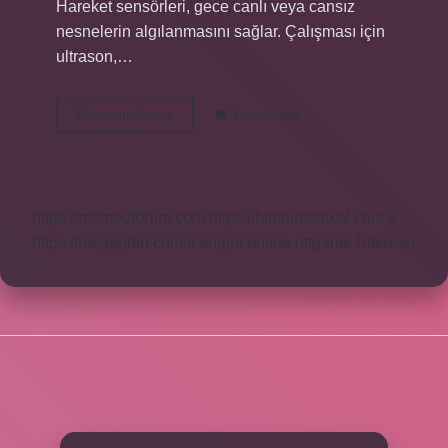
Hareket sensörleri, gece canlı veya cansız
nesnelerin algılanmasını sağlar. Çalışması için
ultrason,…
Telefon
Devamını okuyun
Yorum Bırak
Sensörü
Ne
Işe
Yarar
https://rosmedforum.com
https://btibbimedikal.com.tr
https://megaplan.com.tr
knight online
nttgame
Sitemap
SIDEBAR