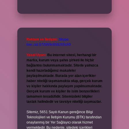
Reklam ve İletişim:
Skype:
live:.cid.575569c608265c69
Yasal Uyarı:
Bu internet sitesi, herhangi bir
marka, kurum veya şahıs şirketi ile hiçbir
bağlantısı bulunmamaktadır. Sitede yalnızca
kendi hazırladığımız makaleler
paylaşılmaktadır. Burada yer alan içerikler
haber niteliği taşımamakta olup, gerçek kurum
ve kişiler hakkında paylaşım yapılmamaktadır.
Gerçek kurum ve kişiler ile isim benzerlikleri
tamamen tesadüfidir. Sitemizdeki bilgiler
taslak halindedir ve tavsiye niteliği taşımazlar.
Sitemiz, 5651 Sayılı Kanun gereğince Bilgi
Teknolojileri ve İletişim Kurumu (BTK) tarafından
onaylanmış bir Yer Sağlayıcı olarak hizmet
vermektedir. Bu nedenle, sitedeki içerikleri