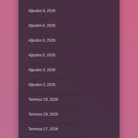
Urfalı’da kaç kişi var ?
Ağustos 9, 2026
Cizye nedir ?
Ağustos 6, 2026
Kulplu beygirin kaç kulbu var ?
Ağustos 6, 2026
Avcılık spor mudur ?
Ağustos 5, 2026
Allah’ın ahlak ne demek ?
Ağustos 3, 2026
8. sınıfta Kur’an-ı Kerim var mı ?
Ağustos 3, 2026
Dünya Kupası ödülü ne kadar ?
Temmuz 29, 2026
Türklerin en büyük destanı nedir ?
Temmuz 29, 2026
Koç erkeği en iyi kimle anlaşır ?
Temmuz 27, 2026