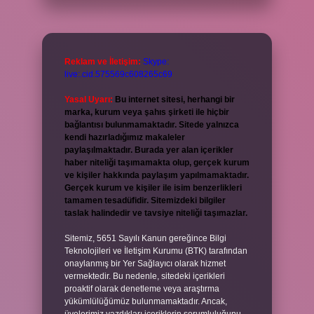
Reklam ve İletişim:
Skype:
live:.cid.575569c608265c69
Yasal Uyarı:
Bu internet sitesi, herhangi bir
marka, kurum veya şahıs şirketi ile hiçbir
bağlantısı bulunmamaktadır. Sitede yalnızca
kendi hazırladığımız makaleler
paylaşılmaktadır. Burada yer alan içerikler
haber niteliği taşımamakta olup, gerçek kurum
ve kişiler hakkında paylaşım yapılmamaktadır.
Gerçek kurum ve kişiler ile isim benzerlikleri
tamamen tesadüfidir. Sitemizdeki bilgiler
taslak halindedir ve tavsiye niteliği taşımazlar.
Sitemiz, 5651 Sayılı Kanun gereğince Bilgi
Teknolojileri ve İletişim Kurumu (BTK) tarafından
onaylanmış bir Yer Sağlayıcı olarak hizmet
vermektedir. Bu nedenle, sitedeki içerikleri
proaktif olarak denetleme veya araştırma
yükümlülüğümüz bulunmamaktadır. Ancak,