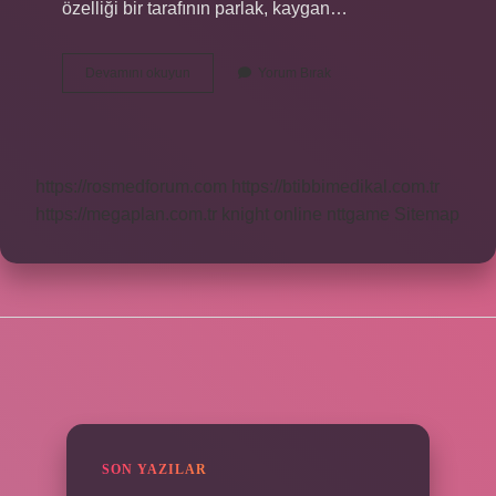
özelliği bir tarafının parlak, kaygan…
Saten
Devamını okuyun
Yorum Bırak
Kumaş
Ütü
Ister
Mi
https://rosmedforum.com
https://btibbimedikal.com.tr
https://megaplan.com.tr
knight online
nttgame
Sitemap
SIDEBAR
SON YAZILAR