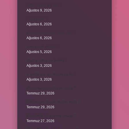
Urfalı’da kaç kişi var ?
Ağustos 9, 2026
Cizye nedir ?
Ağustos 6, 2026
Kulplu beygirin kaç kulbu var ?
Ağustos 6, 2026
Avcılık spor mudur ?
Ağustos 5, 2026
Allah’ın ahlak ne demek ?
Ağustos 3, 2026
8. sınıfta Kur’an-ı Kerim var mı ?
Ağustos 3, 2026
Dünya Kupası ödülü ne kadar ?
Temmuz 29, 2026
Türklerin en büyük destanı nedir ?
Temmuz 29, 2026
Koç erkeği en iyi kimle anlaşır ?
Temmuz 27, 2026