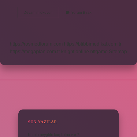
Ön
Devamını okuyun
Yorum Bırak
Kabul
Nedir
Türkçe
https://rosmedforum.com
https://btibbimedikal.com.tr
https://megaplan.com.tr
knight online
nttgame
Sitemap
SIDEBAR
SON YAZILAR
Kulplu beygirin kaç kulbu var ?