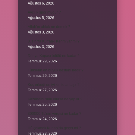
Ağustos 6, 2026
Avcılık spor mudur ?
Ağustos 5, 2026
Allah’ın ahlak ne demek ?
Ağustos 3, 2026
8. sınıfta Kur’an-ı Kerim var mı ?
Ağustos 3, 2026
Dünya Kupası ödülü ne kadar ?
Temmuz 29, 2026
Türklerin en büyük destanı nedir ?
Temmuz 29, 2026
Koç erkeği en iyi kimle anlaşır ?
Temmuz 27, 2026
Kazandibi sulu olursa ne yapılır ?
Temmuz 25, 2026
300000 TL’nin vergisi ne kadar ?
Temmuz 24, 2026
Hû çekmek Kur’an’da geçer mi ?
Temmuz 23, 2026