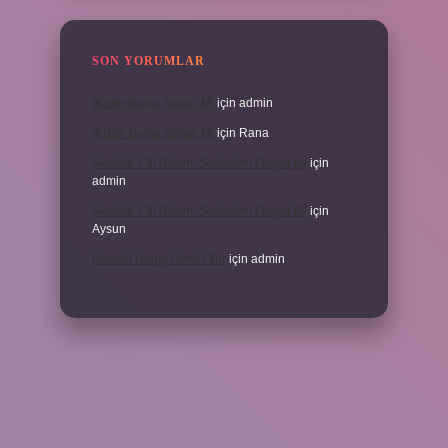
SON YORUMLAR
İKizler Burcu Şanslı Mı
için
admin
İKizler Burcu Şanslı Mı
için
Rana
Medikal Cilt Bakımı Sivilceleri Geçirir Mi
için
admin
Medikal Cilt Bakımı Sivilceleri Geçirir Mi
için
Aysun
Doru At Hangi Renk Olur
için
admin