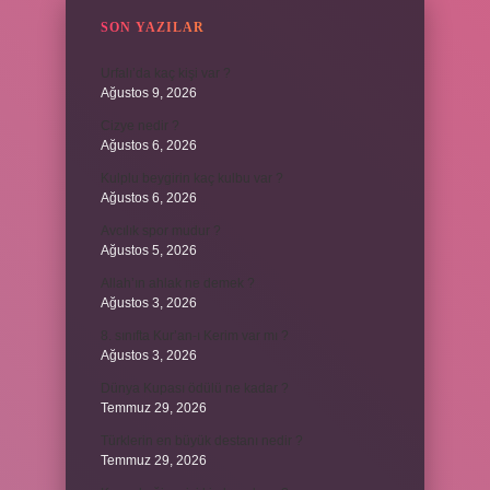
SON YAZILAR
Urfalı’da kaç kişi var ?
Ağustos 9, 2026
Cizye nedir ?
Ağustos 6, 2026
Kulplu beygirin kaç kulbu var ?
Ağustos 6, 2026
Avcılık spor mudur ?
Ağustos 5, 2026
Allah’ın ahlak ne demek ?
Ağustos 3, 2026
8. sınıfta Kur’an-ı Kerim var mı ?
Ağustos 3, 2026
Dünya Kupası ödülü ne kadar ?
Temmuz 29, 2026
Türklerin en büyük destanı nedir ?
Temmuz 29, 2026