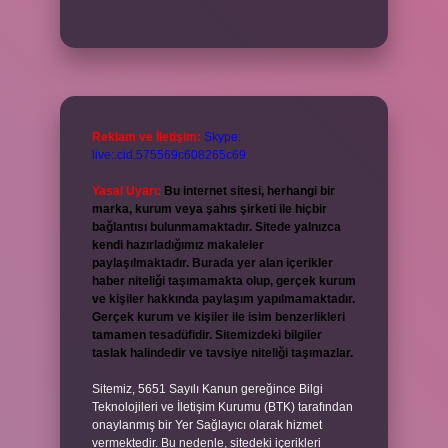
Reklam ve İletişim:
Skype:
live:.cid.575569c608265c69
Yasal Uyarı:
Bu internet sitesi, herhangi bir
marka, kurum veya şahıs şirketi ile hiçbir
bağlantısı bulunmamaktadır. Sitede yalnızca
kendi hazırladığımız makaleler
paylaşılmaktadır. Burada yer alan içerikler
haber niteliği taşımamakta olup, gerçek kurum
ve kişiler hakkında paylaşım yapılmamaktadır.
Gerçek kurum ve kişiler ile isim benzerlikleri
tamamen tesadüfidir. Sitemizdeki bilgiler
taslak halindedir ve tavsiye niteliği taşımazlar.
Sitemiz, 5651 Sayılı Kanun gereğince Bilgi
Teknolojileri ve İletişim Kurumu (BTK) tarafından
onaylanmış bir Yer Sağlayıcı olarak hizmet
vermektedir. Bu nedenle, sitedeki içerikleri