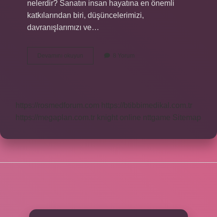
nelerdir? Sanatın insan hayatına en önemli
katkılarından biri, düşüncelerimizi,
davranışlarımızı ve…
Sanat
Devamını okuyun
8 Yorum
Hayatımızda
Neler
Kazandırır
https://rosmedforum.com
https://btibbimedikal.com.tr
https://megaplan.com.tr
knight online
nttgame
Sitemap
SIDEBAR