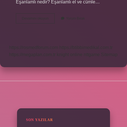
Eşanlamlı nedir? Eşanlamlı el ve cümle…
Cılız
Devamını okuyun
Yorum Bırak
Kelimesinin
Eş
Anlamı
Nedir
https://rosmedforum.com
https://btibbimedikal.com.tr
https://megaplan.com.tr
knight online
nttgame
Sitemap
SIDEBAR
SON YAZILAR