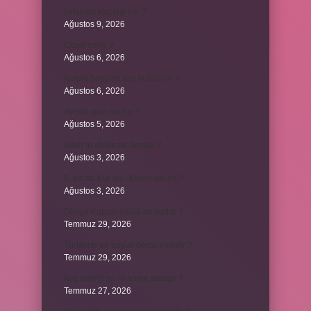
Urfalı’da kaç kişi var ?
Ağustos 9, 2026
Cizye nedir ?
Ağustos 6, 2026
Kulplu beygirin kaç kulbu var ?
Ağustos 6, 2026
Avcılık spor mudur ?
Ağustos 5, 2026
Allah’ın ahlak ne demek ?
Ağustos 3, 2026
8. sınıfta Kur’an-ı Kerim var mı ?
Ağustos 3, 2026
Dünya Kupası ödülü ne kadar ?
Temmuz 29, 2026
Türklerin en büyük destanı nedir ?
Temmuz 29, 2026
Koç erkeği en iyi kimle anlaşır ?
Temmuz 27, 2026