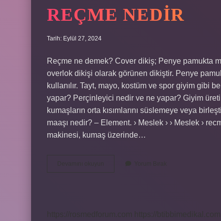
REÇME NEDIR
Tarih: Eylül 27, 2024
Reçme ne demek? Cover dikiş; Penye pamukta manş
overlok dikişi olarak görünen dikiştir. Penye pamu
kullanılır. Tayt, mayo, kostüm ve spor giyim gibi bel
yapar? Perçinleyici nedir ve ne yapar? Giyim üretim 
kumaşların orta kısımlarını süslemeye veya birleşti
maaşı nedir? – Element. › Meslek › › Meslek › rec
makinesi, kumaş üzerinde…
Reçme
Devamını okuyun
Yorum Bırak
Nedir
https://rosmedforum.com
https://btibbimedikal.com.