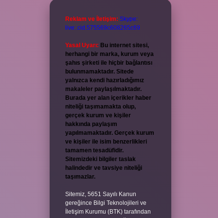
Reklam ve İletişim:
Skype:
live:.cid.575569c608265c69
Yasal Uyarı:
Bu internet sitesi,
herhangi bir marka, kurum veya
şahıs şirketi ile hiçbir bağlantısı
bulunmamaktadır. Sitede
yalnızca kendi hazırladığımız
makaleler paylaşılmaktadır.
Burada yer alan içerikler haber
niteliği taşımamakta olup,
gerçek kurum ve kişiler
hakkında paylaşım
yapılmamaktadır. Gerçek kurum
ve kişiler ile isim benzerlikleri
tamamen tesadüfidir.
Sitemizdeki bilgiler taslak
halindedir ve tavsiye niteliği
taşımazlar.
Sitemiz, 5651 Sayılı Kanun
gereğince Bilgi Teknolojileri ve
İletişim Kurumu (BTK) tarafından