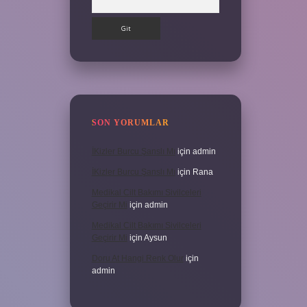
SON YORUMLAR
İKizler Burcu Şanslı Mı
için
admin
İKizler Burcu Şanslı Mı
için
Rana
Medikal Cilt Bakımı Sivilceleri
Geçirir Mi
için
admin
Medikal Cilt Bakımı Sivilceleri
Geçirir Mi
için
Aysun
Doru At Hangi Renk Olur
için
admin