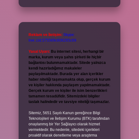
Reklam ve İletişim:
Skype:
live:.cid.575569c608265c69
Yasal Uyarı:
Bu internet sitesi, herhangi bir
marka, kurum veya şahıs şirketi ile hiçbir
bağlantısı bulunmamaktadır. Sitede yalnızca
kendi hazırladığımız makaleler
paylaşılmaktadır. Burada yer alan içerikler
haber niteliği taşımamakta olup, gerçek kurum
ve kişiler hakkında paylaşım yapılmamaktadır.
Gerçek kurum ve kişiler ile isim benzerlikleri
tamamen tesadüfidir. Sitemizdeki bilgiler
taslak halindedir ve tavsiye niteliği taşımazlar.
Sitemiz, 5651 Sayılı Kanun gereğince Bilgi
Teknolojileri ve İletişim Kurumu (BTK) tarafından
onaylanmış bir Yer Sağlayıcı olarak hizmet
vermektedir. Bu nedenle, sitedeki içerikleri
proaktif olarak denetleme veya araştırma