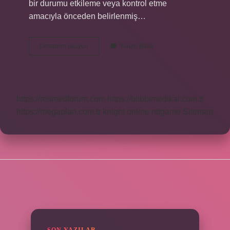
bir durumu etkileme veya kontrol etme
amacıyla önceden belirlenmiş…
Proaktif
Devamını okuyun
Yorum Bırak
Hizmet
Anlayışı
Nedir
https://rosmedforum.com
https://btibbimedikal.com.tr
https://megaplan.com.tr
knight online
nttgame
Sitemap
SIDEBAR