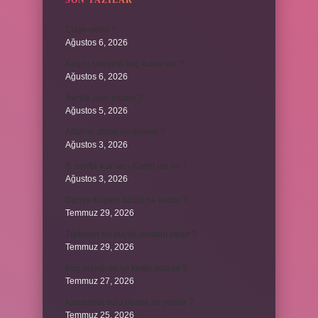
SON YAZILAR
Cizye nedir ?
Ağustos 6, 2026
Kulplu beygirin kaç kulbu var ?
Ağustos 6, 2026
Avcılık spor mudur ?
Ağustos 5, 2026
Allah’ın ahlak ne demek ?
Ağustos 3, 2026
8. sınıfta Kur’an-ı Kerim var mı ?
Ağustos 3, 2026
Dünya Kupası ödülü ne kadar ?
Temmuz 29, 2026
Türklerin en büyük destanı nedir ?
Temmuz 29, 2026
Koç erkeği en iyi kimle anlaşır ?
Temmuz 27, 2026
Kazandibi sulu olursa ne yapılır ?
Temmuz 25, 2026