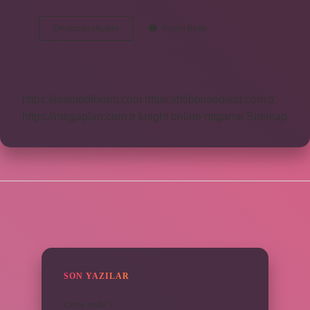
Pafta
Devamını okuyun
Yorum Bırak
Nerede
Kullanilir
https://rosmedforum.com
https://btibbimedikal.com.tr
https://megaplan.com.tr
knight online
nttgame
Sitemap
SIDEBAR
SON YAZILAR
Cizye nedir ?