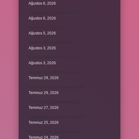
Ağustos 6, 2026
Kulplu beygirin kaç kulbu var ?
Ağustos 6, 2026
Avcılık spor mudur ?
Ağustos 5, 2026
Allah’ın ahlak ne demek ?
Ağustos 3, 2026
8. sınıfta Kur’an-ı Kerim var mı ?
Ağustos 3, 2026
Dünya Kupası ödülü ne kadar ?
Temmuz 29, 2026
Türklerin en büyük destanı nedir ?
Temmuz 29, 2026
Koç erkeği en iyi kimle anlaşır ?
Temmuz 27, 2026
Kazandibi sulu olursa ne yapılır ?
Temmuz 25, 2026
300000 TL’nin vergisi ne kadar ?
Temmuz 24, 2026