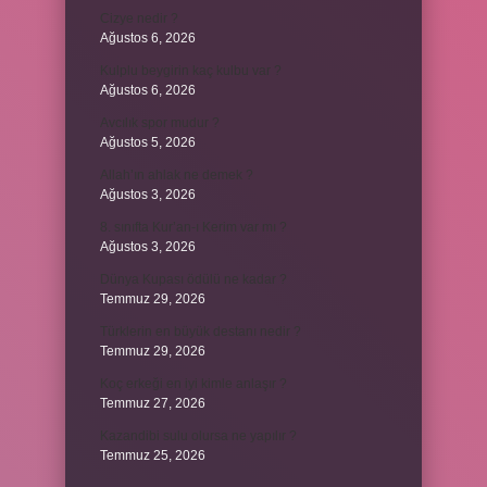
Cizye nedir ?
Ağustos 6, 2026
Kulplu beygirin kaç kulbu var ?
Ağustos 6, 2026
Avcılık spor mudur ?
Ağustos 5, 2026
Allah’ın ahlak ne demek ?
Ağustos 3, 2026
8. sınıfta Kur’an-ı Kerim var mı ?
Ağustos 3, 2026
Dünya Kupası ödülü ne kadar ?
Temmuz 29, 2026
Türklerin en büyük destanı nedir ?
Temmuz 29, 2026
Koç erkeği en iyi kimle anlaşır ?
Temmuz 27, 2026
Kazandibi sulu olursa ne yapılır ?
Temmuz 25, 2026