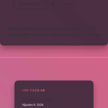
Pafta
Devamını okuyun
Yorum Bırak
Nerede
Kullanilir
https://rosmedforum.com
https://btibbimedikal.com.tr
https://megaplan.com.tr
knight online
nttgame
Sitemap
SIDEBAR
SON YAZILAR
Urfalı’da kaç kişi var ?
Ağustos 9, 2026