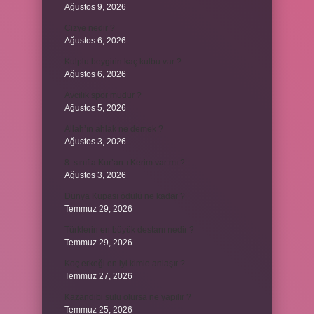
Ağustos 9, 2026
Cizye nedir ?
Ağustos 6, 2026
Kulplu beygirin kaç kulbu var ?
Ağustos 6, 2026
Avcılık spor mudur ?
Ağustos 5, 2026
Allah’ın ahlak ne demek ?
Ağustos 3, 2026
8. sınıfta Kur’an-ı Kerim var mı ?
Ağustos 3, 2026
Dünya Kupası ödülü ne kadar ?
Temmuz 29, 2026
Türklerin en büyük destanı nedir ?
Temmuz 29, 2026
Koç erkeği en iyi kimle anlaşır ?
Temmuz 27, 2026
Kazandibi sulu olursa ne yapılır ?
Temmuz 25, 2026