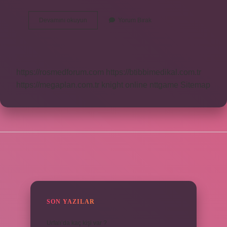
Deyim
Devamını okuyun
Yorum Bırak
Olduğunu
Nereden
Anlarız
https://rosmedforum.com
https://btibbimedikal.com.tr
https://megaplan.com.tr
knight online
nttgame
Sitemap
SIDEBAR
SON YAZILAR
Urfalı’da kaç kişi var ?