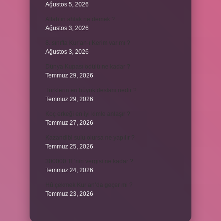
Ağustos 5, 2026
Allah’ın ahlak ne demek ?
Ağustos 3, 2026
8. sınıfta Kur’an-ı Kerim var mı ?
Ağustos 3, 2026
Dünya Kupası ödülü ne kadar ?
Temmuz 29, 2026
Türklerin en büyük destanı nedir ?
Temmuz 29, 2026
Koç erkeği en iyi kimle anlaşır ?
Temmuz 27, 2026
Kazandibi sulu olursa ne yapılır ?
Temmuz 25, 2026
300000 TL’nin vergisi ne kadar ?
Temmuz 24, 2026
Hû çekmek Kur’an’da geçer mi ?
Temmuz 23, 2026