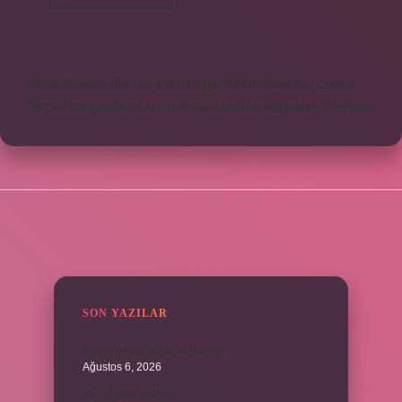
Neden
Bitişik
Yazılır
https://rosmedforum.com
https://btibbimedikal.com.tr
https://megaplan.com.tr
knight online
nttgame
Sitemap
SIDEBAR
SON YAZILAR
Kulplu beygirin kaç kulbu var ?
Ağustos 6, 2026
Avcılık spor mudur ?