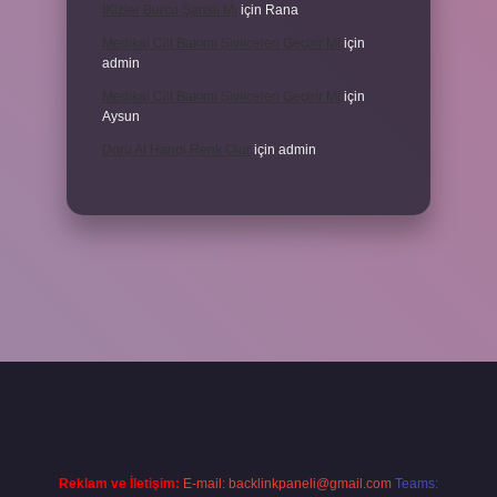
İKizler Burcu Şanslı Mı
için
Rana
Medikal Cilt Bakımı Sivilceleri Geçirir Mi
için
admin
Medikal Cilt Bakımı Sivilceleri Geçirir Mi
için
Aysun
Doru At Hangi Renk Olur
için
admin
xper
Reklam ve İletişim:
E-mail:
backlinkpaneli@gmail.com
Teams: