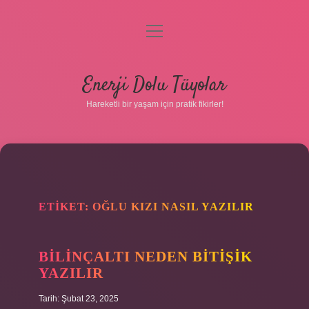
menüyü
aç
Anasayfa
Enerji Dolu Tüyolar
Gizlilik Politikası
Hareketli bir yaşam için pratik fikirler!
Yasal Uyarı
Hakkımızda
ETIKET:
OĞLU KIZI NASIL YAZILIR
BILINÇALTI NEDEN BITIŞIK
Hakkımızda
YAZILIR
Tarih: Şubat 23, 2025