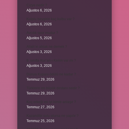
Cizye nedir ?
Ağustos 6, 2026
Kulplu beygirin kaç kulbu var ?
Ağustos 6, 2026
Avcılık spor mudur ?
Ağustos 5, 2026
Allah’ın ahlak ne demek ?
Ağustos 3, 2026
8. sınıfta Kur’an-ı Kerim var mı ?
Ağustos 3, 2026
Dünya Kupası ödülü ne kadar ?
Temmuz 29, 2026
Türklerin en büyük destanı nedir ?
Temmuz 29, 2026
Koç erkeği en iyi kimle anlaşır ?
Temmuz 27, 2026
Kazandibi sulu olursa ne yapılır ?
Temmuz 25, 2026