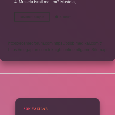
4. Mustela israil malı mı? Mustela,…
Mustela
Devamını okuyun
6 Yorum
Nedir
Bebek
https://rosmedforum.com
https://btibbimedikal.com.tr
https://megaplan.com.tr
knight online
nttgame
Sitemap
SIDEBAR
SON YAZILAR