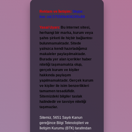
Reklam ve İletişim:
Skype:
live:.cid.575569c608265c69
Yasal Uyarı:
Bu internet sitesi,
herhangi bir marka, kurum veya
şahıs şirketi ile hiçbir bağlantısı
bulunmamaktadır. Sitede
yalnızca kendi hazırladığımız
makaleler paylaşılmaktadır.
Burada yer alan içerikler haber
niteliği taşımamakta olup,
gerçek kurum ve kişiler
hakkında paylaşım
yapılmamaktadır. Gerçek kurum
ve kişiler ile isim benzerlikleri
tamamen tesadüfidir.
Sitemizdeki bilgiler taslak
halindedir ve tavsiye niteliği
taşımazlar.
Sitemiz, 5651 Sayılı Kanun
gereğince Bilgi Teknolojileri ve
İletişim Kurumu (BTK) tarafından