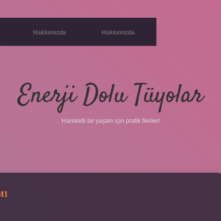
Hakkımızda
Hakkımızda
Enerji Dolu Tüyolar
Hareketli bir yaşam için pratik fikirler!
MI