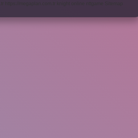
tr
https://megaplan.com.tr
knight online
nttgame
Sitemap