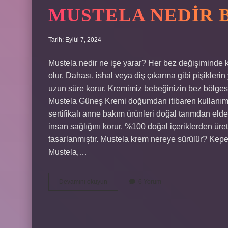
MUSTELA NEDIR 
Tarih: Eylül 7, 2024
Mustela nedir ne işe yarar? Her bez değişiminde 
olur. Dahası, ishal veya diş çıkarma gibi pişikleri
uzun süre korur. Kremimiz bebeğinizin bez bölgesi
Mustela Güneş Kremi doğumdan itibaren kullanıma
sertifikalı anne bakım ürünleri doğal tarımdan elde
insan sağlığını korur. %100 doğal içeriklerden üret
tasarlanmıştır. Mustela krem nereye sürülür? Kepe
Mustela,…
Mustela
Devamını okuyun
6 Yorum
Nedir
Bebek