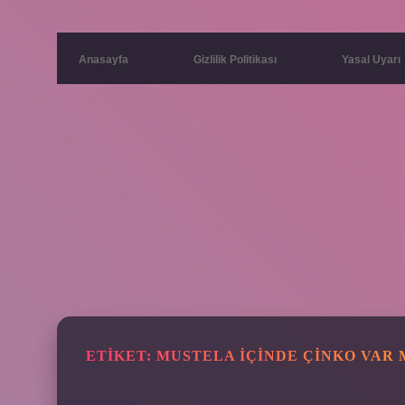
Anasayfa
Gizlilik Politikası
Yasal Uyarı
ETIKET:
MUSTELA IÇINDE ÇINKO VAR 