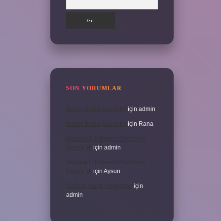
SON YORUMLAR
İKizler Burcu Şanslı Mı
için
admin
İKizler Burcu Şanslı Mı
için
Rana
Medikal Cilt Bakımı Sivilceleri
Geçirir Mi
için
admin
Medikal Cilt Bakımı Sivilceleri
Geçirir Mi
için
Aysun
Doru At Hangi Renk Olur
için
admin