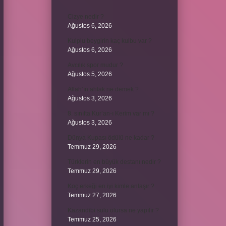
Cizye nedir ?
Ağustos 6, 2026
Kulplu beygirin kaç kulbu var ?
Ağustos 6, 2026
Avcılık spor mudur ?
Ağustos 5, 2026
Allah’ın ahlak ne demek ?
Ağustos 3, 2026
8. sınıfta Kur’an-ı Kerim var mı ?
Ağustos 3, 2026
Dünya Kupası ödülü ne kadar ?
Temmuz 29, 2026
Türklerin en büyük destanı nedir ?
Temmuz 29, 2026
Koç erkeği en iyi kimle anlaşır ?
Temmuz 27, 2026
Kazandibi sulu olursa ne yapılır ?
Temmuz 25, 2026