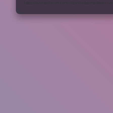
https://rosmedforum.com
https://btibbimedikal.com.