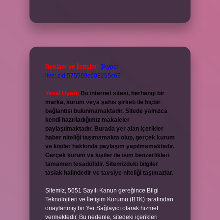
Reklam ve İletişim:
Skype:
live:.cid.575569c608265c69
Yasal Uyarı:
Bu internet sitesi, herhangi bir
marka, kurum veya şahıs şirketi ile hiçbir
bağlantısı bulunmamaktadır. Sitede yalnızca
kendi hazırladığımız makaleler
paylaşılmaktadır. Burada yer alan içerikler
haber niteliği taşımamakta olup, gerçek kurum
ve kişiler hakkında paylaşım yapılmamaktadır.
Gerçek kurum ve kişiler ile isim benzerlikleri
tamamen tesadüfidir. Sitemizdeki bilgiler
taslak halindedir ve tavsiye niteliği taşımazlar.
Sitemiz, 5651 Sayılı Kanun gereğince Bilgi
Teknolojileri ve İletişim Kurumu (BTK) tarafından
onaylanmış bir Yer Sağlayıcı olarak hizmet
vermektedir. Bu nedenle, sitedeki içerikleri