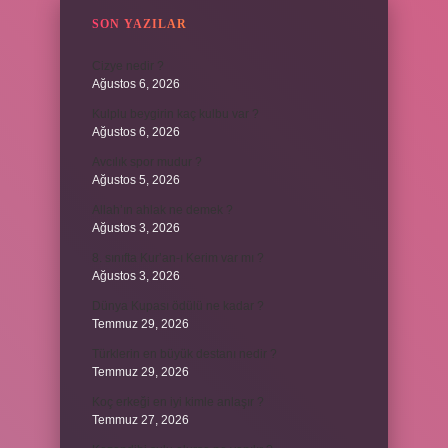
SON YAZILAR
Cizye nedir ?
Ağustos 6, 2026
Kulplu beygirin kaç kulbu var ?
Ağustos 6, 2026
Avcılık spor mudur ?
Ağustos 5, 2026
Allah’ın ahlak ne demek ?
Ağustos 3, 2026
8. sınıfta Kur’an-ı Kerim var mı ?
Ağustos 3, 2026
Dünya Kupası ödülü ne kadar ?
Temmuz 29, 2026
Türklerin en büyük destanı nedir ?
Temmuz 29, 2026
Koç erkeği en iyi kimle anlaşır ?
Temmuz 27, 2026