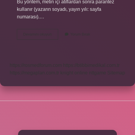
Bu yöntem, metin içi atıflardan sonra parantez
kullanır (yazarın soyadı, yayın yılı: sayfa
numarası).…
Makaleden
Devamını okuyun
Yorum Bırak
Alıntı
Kaynakçada
Nasıl
Gösterilir
https://rosmedforum.com
https://btibbimedikal.com.tr
https://megaplan.com.tr
knight online
nttgame
Sitemap
SIDEBAR