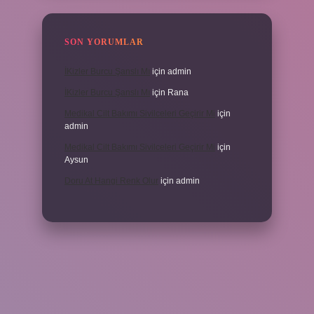
SON YORUMLAR
İKizler Burcu Şanslı Mı
için
admin
İKizler Burcu Şanslı Mı
için
Rana
Medikal Cilt Bakımı Sivilceleri Geçirir Mi
için
admin
Medikal Cilt Bakımı Sivilceleri Geçirir Mi
için
Aysun
Doru At Hangi Renk Olur
için
admin