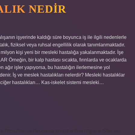
ALIK NEDIR
çalışanın işyerinde kaldığı süre boyunca iş ile ilgili nedenlerle
talık, fiziksel veya ruhsal engellilik olarak tanımlanmaktadır.
milyon kişi yeni bir mesleki hastalığa yakalanmaktadır. İşe
R Örneğin, bir kalp hastası sıcakta, fırınlarda ve ocaklarda
 ağır işler yapıyorsa, bu hastalığın ilerlemesine yol
r” denir. İş ve meslek hastalıkları nelerdir? Mesleki hastalıklar
akciğer hastalıkları… Kas-iskelet sistemi mesleki…
tr
https://megaplan.com.tr
knight online
nttgame
Sitemap