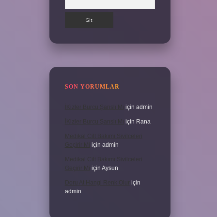
SON YORUMLAR
İKizler Burcu Şanslı Mı
için
admin
İKizler Burcu Şanslı Mı
için
Rana
Medikal Cilt Bakımı Sivilceleri
Geçirir Mi
için
admin
Medikal Cilt Bakımı Sivilceleri
Geçirir Mi
için
Aysun
Doru At Hangi Renk Olur
için
admin