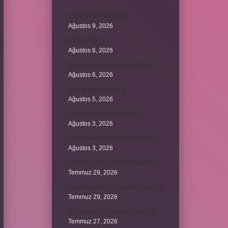
Urfalı’da kaç kişi var ?
Ağustos 9, 2026
Cizye nedir ?
Ağustos 6, 2026
Kulplu beygirin kaç kulbu var ?
Ağustos 6, 2026
Avcılık spor mudur ?
Ağustos 5, 2026
Allah’ın ahlak ne demek ?
Ağustos 3, 2026
8. sınıfta Kur’an-ı Kerim var mı ?
Ağustos 3, 2026
Dünya Kupası ödülü ne kadar ?
Temmuz 29, 2026
Türklerin en büyük destanı nedir ?
Temmuz 29, 2026
Koç erkeği en iyi kimle anlaşır ?
Temmuz 27, 2026