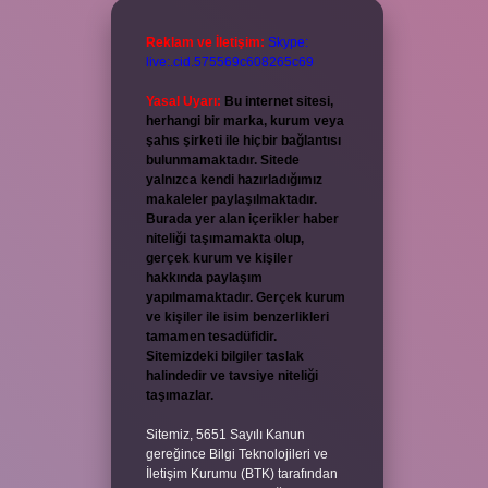
Reklam ve İletişim:
Skype:
live:.cid.575569c608265c69
Yasal Uyarı:
Bu internet sitesi,
herhangi bir marka, kurum veya
şahıs şirketi ile hiçbir bağlantısı
bulunmamaktadır. Sitede
yalnızca kendi hazırladığımız
makaleler paylaşılmaktadır.
Burada yer alan içerikler haber
niteliği taşımamakta olup,
gerçek kurum ve kişiler
hakkında paylaşım
yapılmamaktadır. Gerçek kurum
ve kişiler ile isim benzerlikleri
tamamen tesadüfidir.
Sitemizdeki bilgiler taslak
halindedir ve tavsiye niteliği
taşımazlar.
Sitemiz, 5651 Sayılı Kanun
gereğince Bilgi Teknolojileri ve
İletişim Kurumu (BTK) tarafından