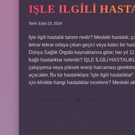
IŞLE ILGILI HAST
Tarih: Eylül 23, 2024
İşle ilgili hastalık tanımı nedir? Mesleki hastalık, 
tekrar tekrar ortaya çıkan geçici veya kalıcı bir has
Dünya Sağlık Örgütü kaynaklarına göre; her yıl 11 
bağlı hastalıklar nelerdir? İŞLE İLGİLİ HASTALIKLA
çalışıyorsa veya yüksek enerji harcaması gerektiren
açacaktır. Bu tür hastalıklara “işle ilgili hastalıkla
için klinikte hangi hastalıklar incelenir? Mesleki 
Işle
Devamını okuyun
12 Yorum
Ilgili
Hastalık
Nedir
https://rosmedforum.com
https://btibbimedikal.com.