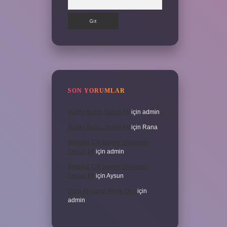
SON YORUMLAR
İKizler Burcu Şanslı Mı
için
admin
İKizler Burcu Şanslı Mı
için
Rana
Medikal Cilt Bakımı Sivilceleri
Geçirir Mi
için
admin
Medikal Cilt Bakımı Sivilceleri
Geçirir Mi
için
Aysun
Doru At Hangi Renk Olur
için
admin