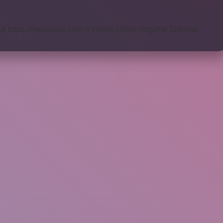
tr
https://megaplan.com.tr
knight online
nttgame
Sitemap