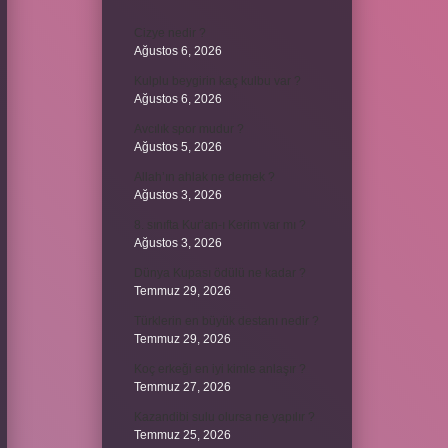
Cizye nedir ?
Ağustos 6, 2026
Kulplu beygirin kaç kulbu var ?
Ağustos 6, 2026
Avcılık spor mudur ?
Ağustos 5, 2026
Allah’ın ahlak ne demek ?
Ağustos 3, 2026
8. sınıfta Kur’an-ı Kerim var mı ?
Ağustos 3, 2026
Dünya Kupası ödülü ne kadar ?
Temmuz 29, 2026
Türklerin en büyük destanı nedir ?
Temmuz 29, 2026
Koç erkeği en iyi kimle anlaşır ?
Temmuz 27, 2026
Kazandibi sulu olursa ne yapılır ?
Temmuz 25, 2026