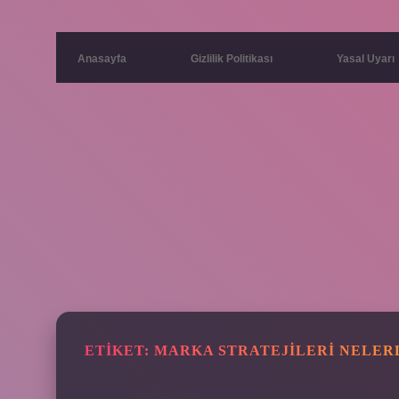
Anasayfa
Gizlilik Politikası
Yasal Uyarı
ETIKET:
MARKA STRATEJILERI NELER