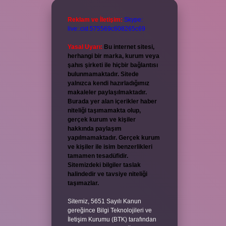
Reklam ve İletişim:
Skype:
live:.cid.575569c608265c69
Yasal Uyarı:
Bu internet sitesi,
herhangi bir marka, kurum veya
şahıs şirketi ile hiçbir bağlantısı
bulunmamaktadır. Sitede
yalnızca kendi hazırladığımız
makaleler paylaşılmaktadır.
Burada yer alan içerikler haber
niteliği taşımamakta olup,
gerçek kurum ve kişiler
hakkında paylaşım
yapılmamaktadır. Gerçek kurum
ve kişiler ile isim benzerlikleri
tamamen tesadüfidir.
Sitemizdeki bilgiler taslak
halindedir ve tavsiye niteliği
taşımazlar.
Sitemiz, 5651 Sayılı Kanun
gereğince Bilgi Teknolojileri ve
İletişim Kurumu (BTK) tarafından