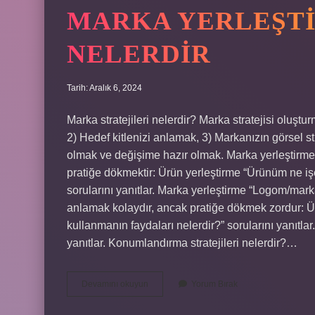
MARKA YERLEŞTI
NELERDIR
Tarih: Aralık 6, 2024
Marka stratejileri nelerdir? Marka stratejisi oluşt
2) Hedef kitlenizi anlamak, 3) Markanızın görsel st
olmak ve değişime hazır olmak. Marka yerleştirme n
pratiğe dökmektir: Ürün yerleştirme “Ürünüm ne iş
sorularını yanıtlar. Marka yerleştirme “Logom/mar
anlamak kolaydır, ancak pratiğe dökmek zordur: 
kullanmanın faydaları nelerdir?” sorularını yanıt
yanıtlar. Konumlandırma stratejileri nelerdir?…
Marka
Devamını okuyun
Yorum Bırak
Yerleştirme
Stratejileri