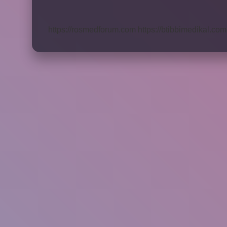
Nelerdir
https://rosmedforum.com
https://btibbimedikal.com.