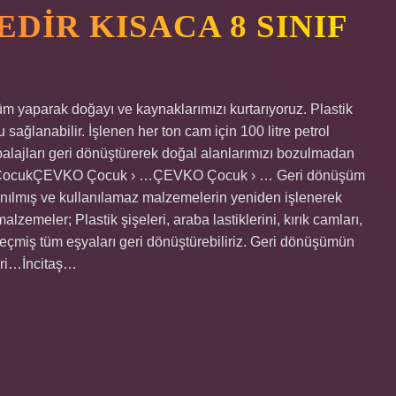
DIR KISACA 8 SINIF
 yaparak doğayı ve kaynaklarımızı kurtarıyoruz. Plastik
u sağlanabilir. İşlenen her ton cam için 100 litre petrol
balajları geri dönüştürerek doğal alanlarımızı bozulmadan
O ÇocukÇEVKO Çocuk › …ÇEVKO Çocuk › … Geri dönüşüm
nılmış ve kullanılamaz malzemelerin yeniden işlenerek
lzemeler; Plastik şişeleri, araba lastiklerini, kırık camları,
geçmiş tüm eşyaları geri dönüştürebiliriz. Geri dönüşümün
geri…İncitaş…