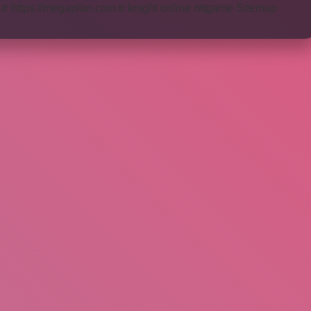
tr
https://megaplan.com.tr
knight online
nttgame
Sitemap