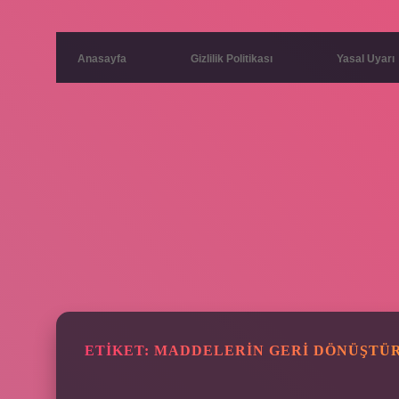
Anasayfa
Gizlilik Politikası
Yasal Uyarı
ETIKET:
MADDELERIN GERI DÖNÜŞTÜ