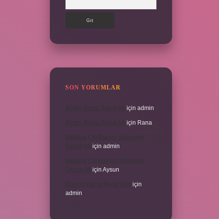
SON YORUMLAR
İKizler Burcu Şanslı Mı
için
admin
İKizler Burcu Şanslı Mı
için
Rana
Medikal Cilt Bakımı Sivilceleri
Geçirir Mi
için
admin
Medikal Cilt Bakımı Sivilceleri
Geçirir Mi
için
Aysun
Doru At Hangi Renk Olur
için
admin