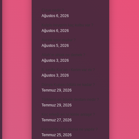
Cizye nedir ?
Ağustos 6, 2026
Kulplu beygirin kaç kulbu var ?
Ağustos 6, 2026
Avcılık spor mudur ?
Ağustos 5, 2026
Allah’ın ahlak ne demek ?
Ağustos 3, 2026
8. sınıfta Kur’an-ı Kerim var mı ?
Ağustos 3, 2026
Dünya Kupası ödülü ne kadar ?
Temmuz 29, 2026
Türklerin en büyük destanı nedir ?
Temmuz 29, 2026
Koç erkeği en iyi kimle anlaşır ?
Temmuz 27, 2026
Kazandibi sulu olursa ne yapılır ?
Temmuz 25, 2026