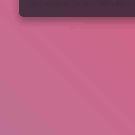
https://rosmedforum.com
https://btibbimedikal.com.