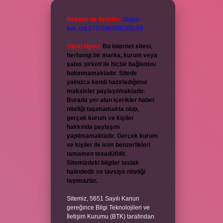
Reklam ve İletişim:
Skype:
live:.cid.575569c608265c69
Yasal Uyarı:
Bu internet sitesi,
herhangi bir marka, kurum veya
şahıs şirketi ile hiçbir bağlantısı
bulunmamaktadır. Sitede
yalnızca kendi hazırladığımız
makaleler paylaşılmaktadır.
Burada yer alan içerikler haber
niteliği taşımamakta olup,
gerçek kurum ve kişiler
hakkında paylaşım
yapılmamaktadır. Gerçek kurum
ve kişiler ile isim benzerlikleri
tamamen tesadüfidir.
Sitemizdeki bilgiler taslak
halindedir ve tavsiye niteliği
taşımazlar.
Sitemiz, 5651 Sayılı Kanun
gereğince Bilgi Teknolojileri ve
İletişim Kurumu (BTK) tarafından