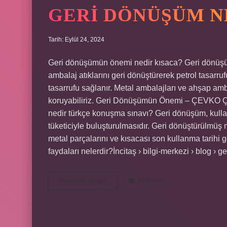
GERI DÖNÜŞÜM NE
Tarih: Eylül 24, 2024
Geri dönüşümün önemi nedir kısaca? Geri dönüşüm
ambalaj atıklarını geri dönüştürerek petrol tasarruf
tasarrufu sağlanır. Metal ambalajları ve ahşap am
koruyabiliriz. Geri Dönüşümün Önemi – ÇEVK
nedir türkçe konuşma sınavı? Geri dönüşüm, kulla
tüketiciyle buluşturulmasıdır. Geri dönüştürülmüş ma
metal parçalarını ve kısacası son kullanma tarihi 
faydaları nelerdir?İncitaş › bilgi-merkezi › blog › 
Geri
Devamını okuyun
14 Yorum
Dönüşüm
Nedir
Kısaca
8
Sınıf