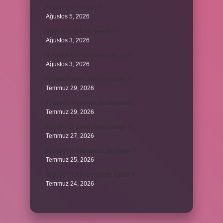
Avcılık spor mudur ?
Ağustos 5, 2026
Allah’ın ahlak ne demek ?
Ağustos 3, 2026
8. sınıfta Kur’an-ı Kerim var mı ?
Ağustos 3, 2026
Dünya Kupası ödülü ne kadar ?
Temmuz 29, 2026
Türklerin en büyük destanı nedir ?
Temmuz 29, 2026
Koç erkeği en iyi kimle anlaşır ?
Temmuz 27, 2026
Kazandibi sulu olursa ne yapılır ?
Temmuz 25, 2026
300000 TL’nin vergisi ne kadar ?
Temmuz 24, 2026