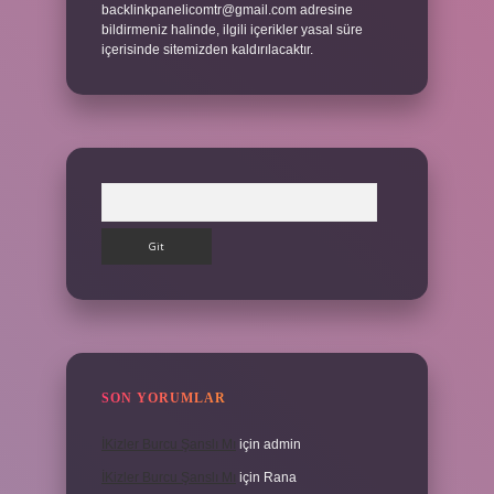
backlinkpanelicomtr@gmail.com
adresine
bildirmeniz halinde, ilgili içerikler yasal süre
içerisinde sitemizden kaldırılacaktır.
Arama
SON YORUMLAR
İKizler Burcu Şanslı Mı
için
admin
İKizler Burcu Şanslı Mı
için
Rana