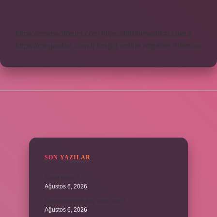
Yazılır
https://rosmedforum.com
https://btibbimedikal.com.tr
https://megaplan.com.tr
knight online
nttgame
Sitemap
SIDEBAR
SON YAZILAR
Cizye nedir ?
Ağustos 6, 2026
Kulplu beygirin kaç kulbu var ?
Ağustos 6, 2026