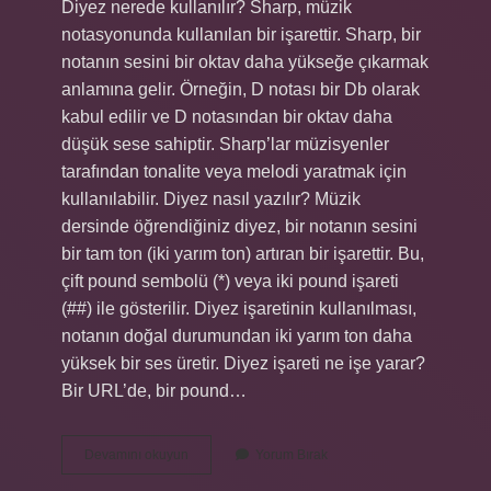
Diyez nerede kullanılır? Sharp, müzik
notasyonunda kullanılan bir işarettir. Sharp, bir
notanın sesini bir oktav daha yükseğe çıkarmak
anlamına gelir. Örneğin, D notası bir Db olarak
kabul edilir ve D notasından bir oktav daha
düşük sese sahiptir. Sharp’lar müzisyenler
tarafından tonalite veya melodi yaratmak için
kullanılabilir. Diyez nasıl yazılır? Müzik
dersinde öğrendiğiniz diyez, bir notanın sesini
bir tam ton (iki yarım ton) artıran bir işarettir. Bu,
çift pound sembolü (*) veya iki pound işareti
(##) ile gösterilir. Diyez işaretinin kullanılması,
notanın doğal durumundan iki yarım ton daha
yüksek bir ses üretir. Diyez işareti ne işe yarar?
Bir URL’de, bir pound…
Diyez
Devamını okuyun
Yorum Bırak
Nereye