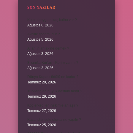
SON YAZILAR
Kulplu beygirin kaç kulbu var ?
Ağustos 6, 2026
Avcılık spor mudur ?
Ağustos 5, 2026
Allah’ın ahlak ne demek ?
Ağustos 3, 2026
8. sınıfta Kur’an-ı Kerim var mı ?
Ağustos 3, 2026
Dünya Kupası ödülü ne kadar ?
Temmuz 29, 2026
Türklerin en büyük destanı nedir ?
Temmuz 29, 2026
Koç erkeği en iyi kimle anlaşır ?
Temmuz 27, 2026
Kazandibi sulu olursa ne yapılır ?
Temmuz 25, 2026