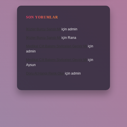
SON YORUMLAR
İKizler Burcu Şanslı Mı
için
admin
İKizler Burcu Şanslı Mı
için
Rana
Medikal Cilt Bakımı Sivilceleri Geçirir Mi
için
admin
Medikal Cilt Bakımı Sivilceleri Geçirir Mi
için
Aysun
Doru At Hangi Renk Olur
için
admin