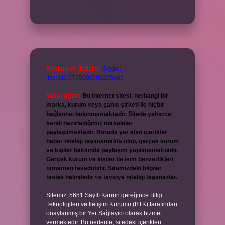
Reklam ve İletişim:
Skype:
live:.cid.575569c608265c69
Yasal Uyarı:
Bu internet sitesi, herhangi bir
marka, kurum veya şahıs şirketi ile hiçbir
bağlantısı bulunmamaktadır. Sitede yalnızca
kendi hazırladığımız makaleler
paylaşılmaktadır. Burada yer alan içerikler
haber niteliği taşımamakta olup, gerçek kurum
ve kişiler hakkında paylaşım yapılmamaktadır.
Gerçek kurum ve kişiler ile isim benzerlikleri
tamamen tesadüfidir. Sitemizdeki bilgiler
taslak halindedir ve tavsiye niteliği taşımazlar.
Sitemiz, 5651 Sayılı Kanun gereğince Bilgi
Teknolojileri ve İletişim Kurumu (BTK) tarafından
onaylanmış bir Yer Sağlayıcı olarak hizmet
vermektedir. Bu nedenle, sitedeki içerikleri