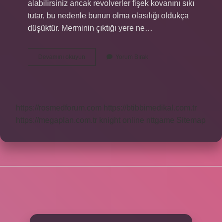
alabilirsiniz ancak revolverler fişek kovanını sıkı
tutar, bu nedenle bunun olma olasılığı oldukça
düşüktür. Merminin çıktığı yere ne…
Mermi
Devamını okuyun
Yorum Bırak
Çekirdeğinin
Hangi
Silahtan
Çıktığı
Nasıl
https://rosmedforum.com
https://btibbimedikal.com.tr
Anlaşılır
https://megaplan.com.tr
knight online
nttgame
Sitemap
SIDEBAR