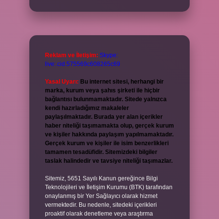
Reklam ve İletişim:
Skype:
live:.cid.575569c608265c69
Yasal Uyarı:
Bu internet sitesi, herhangi bir
marka, kurum veya şahıs şirketi ile hiçbir
bağlantısı bulunmamaktadır. Sitede yalnızca
kendi hazırladığımız makaleler
paylaşılmaktadır. Burada yer alan içerikler
haber niteliği taşımamakta olup, gerçek kurum
ve kişiler hakkında paylaşım yapılmamaktadır.
Gerçek kurum ve kişiler ile isim benzerlikleri
tamamen tesadüfidir. Sitemizdeki bilgiler
taslak halindedir ve tavsiye niteliği taşımazlar.
Sitemiz, 5651 Sayılı Kanun gereğince Bilgi
Teknolojileri ve İletişim Kurumu (BTK) tarafından
onaylanmış bir Yer Sağlayıcı olarak hizmet
vermektedir. Bu nedenle, sitedeki içerikleri
proaktif olarak denetleme veya araştırma