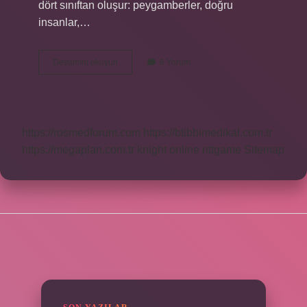
dört sınıftan oluşur: peygamberler, doğru
insanlar,…
Gazaba
Devamını okuyun
6 Yorum
Uğrayan
Ne
Demek
https://rosmedforum.com
https://btibbimedikal.com.tr
https://megaplan.com.tr
knight online
nttgame
Sitemap
SIDEBAR