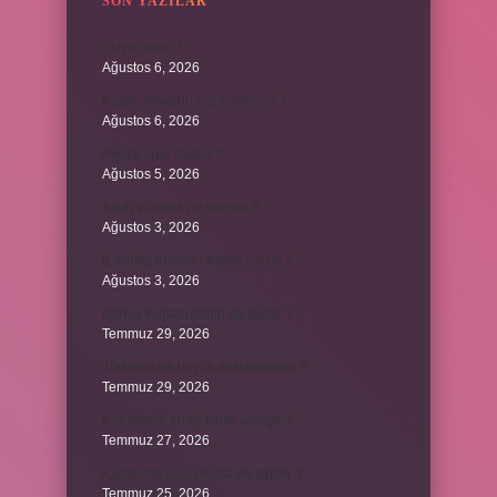
SON YAZILAR
Cizye nedir ?
Ağustos 6, 2026
Kulplu beygirin kaç kulbu var ?
Ağustos 6, 2026
Avcılık spor mudur ?
Ağustos 5, 2026
Allah’ın ahlak ne demek ?
Ağustos 3, 2026
8. sınıfta Kur’an-ı Kerim var mı ?
Ağustos 3, 2026
Dünya Kupası ödülü ne kadar ?
Temmuz 29, 2026
Türklerin en büyük destanı nedir ?
Temmuz 29, 2026
Koç erkeği en iyi kimle anlaşır ?
Temmuz 27, 2026
Kazandibi sulu olursa ne yapılır ?
Temmuz 25, 2026